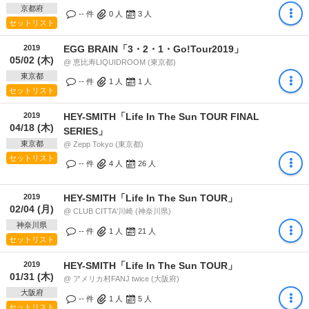
京都府
-- 件
0
人
3
人
セットリスト
2019
EGG BRAIN「3・2・1・Go!Tour2019」
05/02 (木)
@ 恵比寿LIQUIDROOM (東京都)
東京都
-- 件
1
人
1
人
セットリスト
2019
HEY-SMITH「Life In The Sun TOUR FINAL
04/18 (木)
SERIES」
東京都
@ Zepp Tokyo (東京都)
セットリスト
-- 件
4
人
26
人
2019
HEY-SMITH「Life In The Sun TOUR」
02/04 (月)
@ CLUB CITTA'川崎 (神奈川県)
神奈川県
-- 件
1
人
21
人
セットリスト
2019
HEY-SMITH「Life In The Sun TOUR」
01/31 (木)
@ アメリカ村FANJ twice (大阪府)
大阪府
-- 件
1
人
5
人
セットリスト