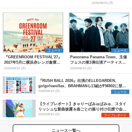
2026/08/10 (月)
ニュース
ニュース
『GREENROOM FESTIVAL'27』
Panorama Panama Town、主催
2027年5月に横浜赤レンガ倉庫、
フェスの第1弾出演アーティスト
神戸メリケンパークで開催決定
として愛はズボーン、夜の本気ダ
2026/08/10 (月)
2026/08/10 (月)
ンスらを発表 「plus∈you」の
MVも公開に
『RUSH BALL 2026』出演のELLEGARDEN、
go!go!vanillas、BRAHMANら13組がFM802に登
場、他出演アーティストの“渾身の1曲”をセレクト
2026/08/10 (月)
ニュース
【ライブレポート】きゃりーぱみゅぱみゅ、スタイ
リッシュな新曲披露＆曲ごとの振り付け伝授で会場
を盛り上げまくる！＜LuckyFes’26＞
2026/08/10 (月)
ライブレポート
ニュース一覧へ