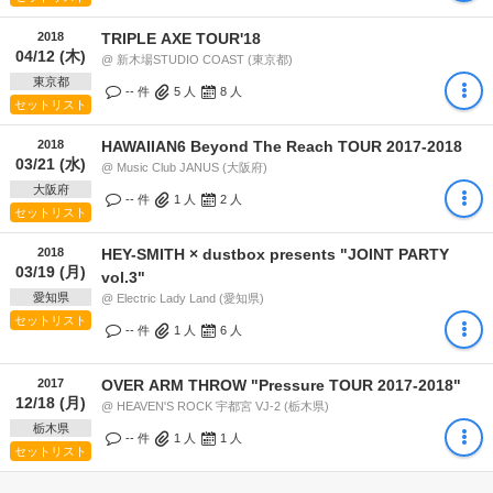
2018
TRIPLE AXE TOUR'18
04/12 (木)
@ 新木場STUDIO COAST (東京都)
東京都
-- 件
5
人
8
人
セットリスト
2018
HAWAIIAN6 Beyond The Reach TOUR 2017-2018
03/21 (水)
@ Music Club JANUS (大阪府)
大阪府
-- 件
1
人
2
人
セットリスト
2018
HEY-SMITH × dustbox presents "JOINT PARTY
03/19 (月)
vol.3"
愛知県
@ Electric Lady Land (愛知県)
セットリスト
-- 件
1
人
6
人
2017
OVER ARM THROW "Pressure TOUR 2017-2018"
12/18 (月)
@ HEAVEN'S ROCK 宇都宮 VJ-2 (栃木県)
栃木県
-- 件
1
人
1
人
セットリスト