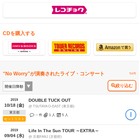
CDを購入する
“No Worry”が演奏されたライブ・コンサート
54件
絞り込む
2019
DOUBLE TUCK OUT
10/18 (金)
@ TSUTAYA O-EAST (東京都)
東京都
-- 件
1
人
5
人
セットリスト
2019
Life In The Sun TOUR ～EXTRA～
09/04 (水)
@ 京都FANJ (京都府)