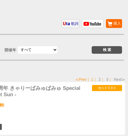
購入
歌詞
開催年
≪Prev
｜
1
｜
2
｜
3
｜
Next≫
年 きゃりーぱみゅぱみゅ Special
セットリスト
t Sun -
都)
8