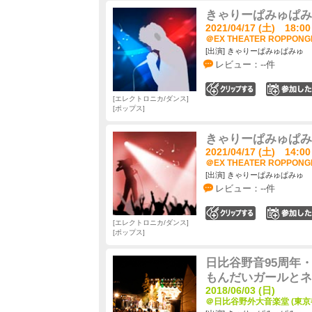
きゃりーぱみゅぱみゅ 
2021/04/17 (土) 18:00
＠EX THEATER ROPPONG
[出演] きゃりーぱみゅぱみゅ
レビュー：--件
0
エレクトロニカ/ダンス
ポップス
きゃりーぱみゅぱみゅ 
2021/04/17 (土) 14:00
＠EX THEATER ROPPONG
[出演] きゃりーぱみゅぱみゅ
レビュー：--件
0
エレクトロニカ/ダンス
ポップス
日比谷野音95周年・日
もんだいガールとネ
2018/06/03 (日)
＠日比谷野外大音楽堂 (東京