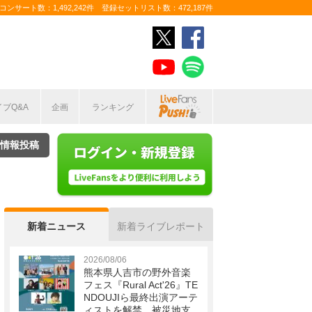
ンサート数：1,492,242件 登録セットリスト数：472,187件
イブQ&A
企画
ランキング
情報投稿
新着ニュース
新着ライブレポート
2026/08/06
熊本県人吉市の野外音楽
フェス『Rural Act'26』TE
NDOUJIら最終出演アーテ
ィストを解禁 被災地支