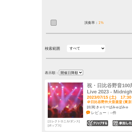
演奏率：
1%
検索範囲
表示順：
祝・日比谷野音100周
Live 2023 - Midnigh
2023/07/15 (土) 17:30
＠日比谷野外大音楽堂 (東京
[出演] きゃりーぱみゅぱみゅ
レビュー：--件
エレクトロニカ/ダンス
0
ポップス