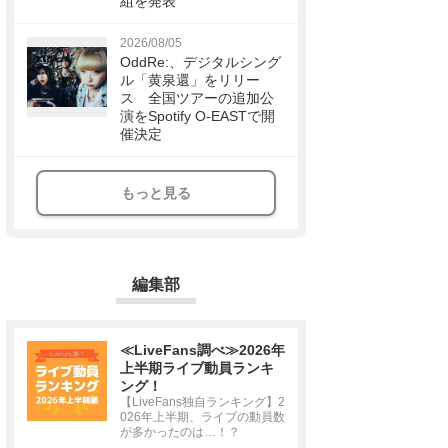
組を発表
2026/08/05
OddRe:、デジタルシング
ル「黄泉還」をリリー
ス 全国ツアーの追加公
演をSpotify O-EASTで開
催決定
もっと見る
編集部
≪LiveFans調べ≫2026年
上半期ライブ動員ランキ
ング！
【LiveFans独自ランキング】2
026年上半期、ライブの動員数
が多かったのは…！？