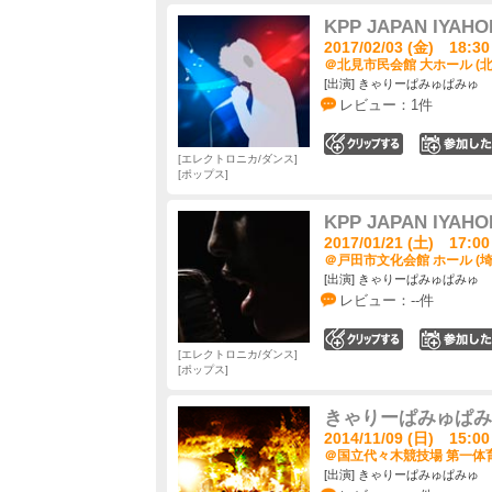
KPP JAPAN IYAHOI
2017/02/03 (金) 18:30
＠北見市民会館 大ホール (北
[出演] きゃりーぱみゅぱみゅ
レビュー：1件
0
エレクトロニカ/ダンス
ポップス
KPP JAPAN IYAHOI
2017/01/21 (土) 17:00
＠戸田市文化会館 ホール (埼
[出演] きゃりーぱみゅぱみゅ
レビュー：--件
0
エレクトロニカ/ダンス
ポップス
きゃりーぱみゅぱみ
2014/11/09 (日) 15:00
＠国立代々木競技場 第一体育
[出演] きゃりーぱみゅぱみゅ