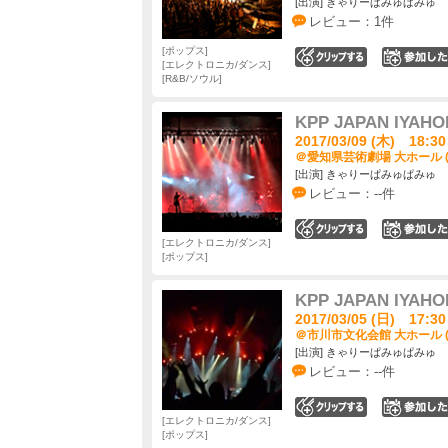
[出演] きゃりーぱみゅぱみゅ
レビュー：1件
ポップス
0
エレクトロニカ/ダンス
R&B/ソウル
KPP JAPAN IYAHOI
2017/03/09 (木) 18:30
＠愛知県芸術劇場 大ホール 
[出演] きゃりーぱみゅぱみゅ
レビュー：--件
0
エレクトロニカ/ダンス
ポップス
KPP JAPAN IYAHOI
2017/03/05 (日) 17:30
＠市川市文化会館 大ホール 
[出演] きゃりーぱみゅぱみゅ
レビュー：--件
0
エレクトロニカ/ダンス
ポップス