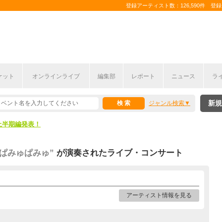
登録アーティスト数：126,590件 登録コ
ケット
オンラインライブ
編集部
レポート
ニュース
ラ
新規
ジャンル検索
ここから！
上半期編発表！
ここから！
ゃりーぱみゅぱみゅ”
が演奏されたライブ・コンサート
上半期編発表！
アーティスト情報を見る