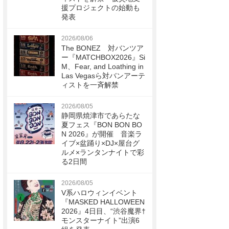
援プロジェクトの始動も
発表
2026/08/06
The BONEZ 対バンツア
ー『MATCHBOX2026』Si
M、Fear, and Loathing in
Las Vegasら対バンアーテ
ィストを一斉解禁
2026/08/05
静岡県焼津市であらたな
夏フェス『BON BON BO
N 2026』が開催 音楽ラ
イブ×盆踊り×DJ×屋台グ
ルメ×ランタンナイトで彩
る2日間
2026/08/05
V系ハロウィンイベント
『MASKED HALLOWEEN
2026』4日目、“渋谷魔界†
モンスターナイト”出演6