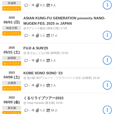
宮城県
-- 件
0
人
8
人
セットリスト
2025
ASIAN KUNG-FU GENERATION presents NANO-
06/01 (日)
MUGEN FES. 2025 in JAPAN
神奈川県
@ Kアリーナ横浜 (神奈川県) 17:05
セットリスト
-- 件
1
人
17
人
2025
FUJI & SUN'25
05/31 (土)
@ 富士山こどもの国 (静岡県) 20:00
静岡県
-- 件
0
人
1
人
セットリスト
2023
KOBE SONO SONO ‘23
04/08 (土)
@ 道の駅 神戸フルーツ・フラワーパーク大沢 (兵庫県) 19:20
兵庫県
-- 件
0
人
2
人
セットリスト
2022
くるりライブツアー2022
08/05 (金)
@ Zepp Haneda (東京都) 19:00
東京都
-- 件
1
人
16
人
セットリスト