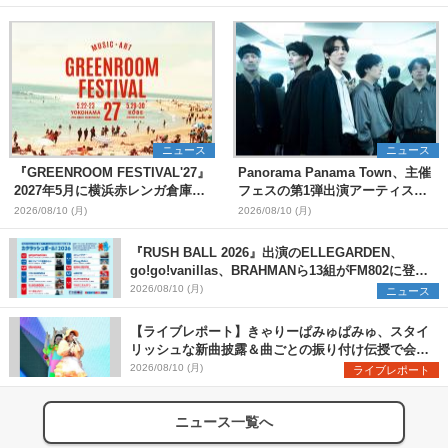
ニュース
ニュース
『GREENROOM FESTIVAL'27』
Panorama Panama Town、主催
2027年5月に横浜赤レンガ倉庫、
フェスの第1弾出演アーティスト
神戸メリケンパークで開催決定
として愛はズボーン、夜の本気ダ
2026/08/10 (月)
2026/08/10 (月)
ンスらを発表 「plus∈you」の
MVも公開に
『RUSH BALL 2026』出演のELLEGARDEN、
go!go!vanillas、BRAHMANら13組がFM802に登
場、他出演アーティストの“渾身の1曲”をセレクト
2026/08/10 (月)
ニュース
【ライブレポート】きゃりーぱみゅぱみゅ、スタイ
リッシュな新曲披露＆曲ごとの振り付け伝授で会場
を盛り上げまくる！＜LuckyFes’26＞
2026/08/10 (月)
ライブレポート
ニュース一覧へ