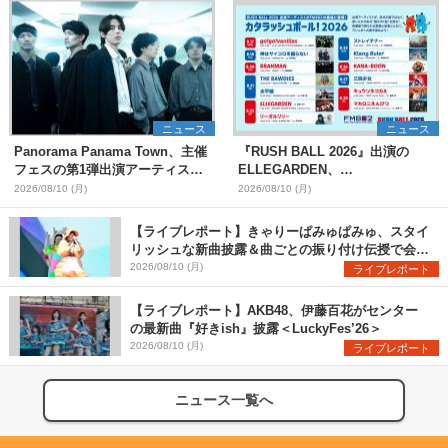
ニュース
ニュース
Panorama Panama Town、主催
『RUSH BALL 2026』出演の
フェスの第1弾出演アーティスト
ELLEGARDEN、
として愛はズボーン、夜の本気ダ
go!go!vanillas、BRAHMANら13
2026/08/10 (月)
2026/08/10 (月)
ンスらを発表 「plus∈you」の
組がFM802に登場、他出演アーテ
MVも公開に
ィストの“渾身の1曲”をセレクト
【ライブレポート】きゃりーぱみゅぱみゅ、スタイ
リッシュな新曲披露＆曲ごとの振り付け伝授で会場
を盛り上げまくる！＜LuckyFes’26＞
2026/08/10 (月)
ライブレポート
【ライブレポート】AKB48、伊藤百花がセンター
の最新曲『好きish』披露＜LuckyFes’26＞
2026/08/10 (月)
ライブレポート
ニュース一覧へ