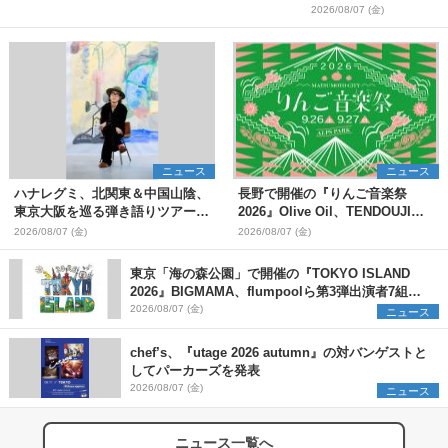
2026/08/07 (金)
ニュース
ニュース
ハナレグミ、北関東＆中国山陰、
長野で開催の『りんご音楽祭
東京大阪を巡る弾き語りツアー10
2026』Olive Oil、TENDOUJIら
月より開催決定
第11弾出演アーティスト（16組）
2026/08/07 (金)
2026/08/07 (金)
を発表
東京「海の森公園」で開催の『TOKYO ISLAND
2026』BIGMAMA、flumpoolら第3弾出演者7組を
発表 ワークショップ・アート出展者を募集
2026/08/07 (金)
ニュース
chef’s、『utage 2026 autumn』の対バンゲストと
してパーカーズを発表
2026/08/07 (金)
ニュース
ニュース一覧へ