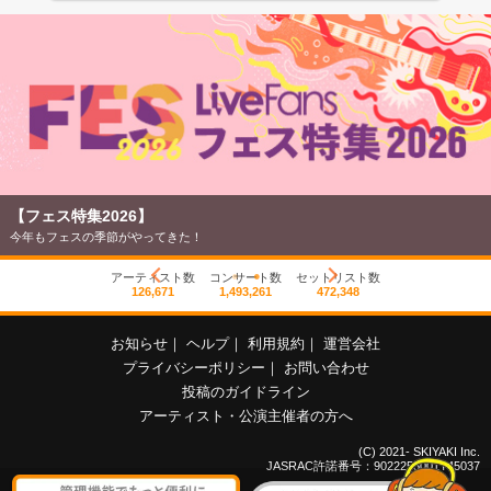
【フェス特集2026】
今年もフェスの季節がやってきた！
アーティスト数
コンサート数
セットリスト数
126,671
1,493,261
472,348
お知らせ
｜
ヘルプ
｜
利用規約
｜
運営会社
プライバシーポリシー
｜
お問い合わせ
投稿のガイドライン
アーティスト・公演主催者の方へ
(C) 2021- SKIYAKI Inc.
JASRAC許諾番号：9022255001Y45037