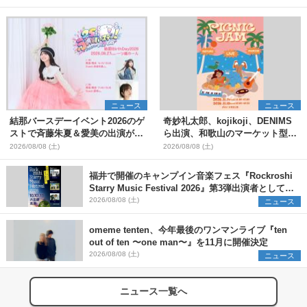
ニュース
ニュース
結那バースデーイベント2026のゲ
奇妙礼太郎、kojikoji、DENIMS
ストで斉藤朱夏＆愛美の出演が決
ら出演、和歌山のマーケット型野
定
外イベント『PICNIC JAM
2026/08/08 (土)
2026/08/08 (土)
2026』早割チケット発売開始
福井で開催のキャンプイン音楽フェス『Rockroshi
Starry Music Festival 2026』第3弾出演者として
SCOOBIE DO、かりゆし58、Reiを発表
2026/08/08 (土)
ニュース
omeme tenten、今年最後のワンマンライブ『ten
out of ten 〜one man〜』を11月に開催決定
2026/08/08 (土)
ニュース
ニュース一覧へ