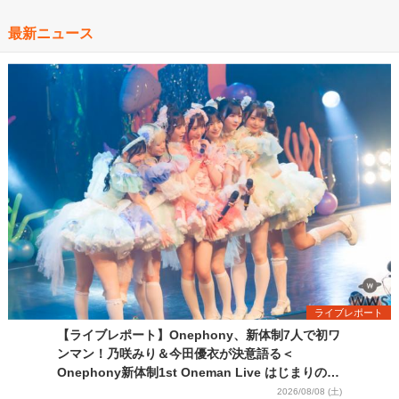
最新ニュース
ライブレポート
【ライブレポート】Onephony、新体制7人で初ワ
ンマン！乃咲みり＆今田優衣が決意語る＜
Onephony新体制1st Oneman Live はじまりの夏
＞
2026/08/08 (土)