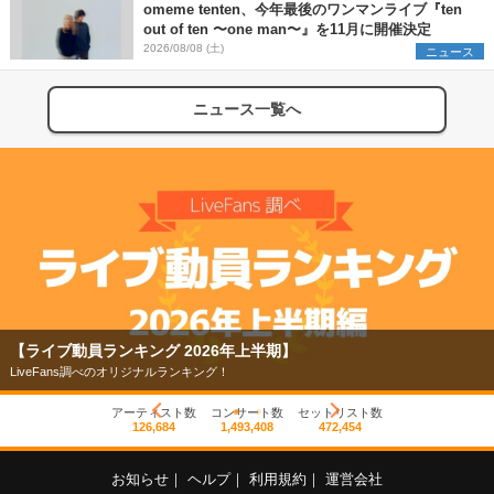
omeme tenten、今年最後のワンマンライブ『ten
out of ten 〜one man〜』を11月に開催決定
2026/08/08 (土)
ニュース
ニュース一覧へ
【ライブ動員ランキング 2026年上半期】
LiveFans調べのオリジナルランキング！
アーティスト数
コンサート数
セットリスト数
126,684
1,493,408
472,454
お知らせ
｜
ヘルプ
｜
利用規約
｜
運営会社