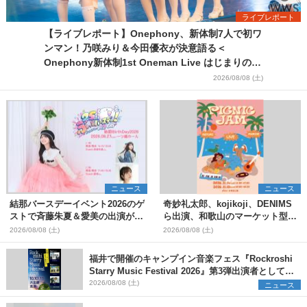
ライブレポート
【ライブレポート】Onephony、新体制7人で初ワ
ンマン！乃咲みり＆今田優衣が決意語る＜
Onephony新体制1st Oneman Live はじまりの夏
＞
2026/08/08 (土)
ニュース
ニュース
結那バースデーイベント2026のゲ
奇妙礼太郎、kojikoji、DENIMS
ストで斉藤朱夏＆愛美の出演が決
ら出演、和歌山のマーケット型野
定
外イベント『PICNIC JAM
2026/08/08 (土)
2026/08/08 (土)
2026』早割チケット発売開始
福井で開催のキャンプイン音楽フェス『Rockroshi
Starry Music Festival 2026』第3弾出演者として
SCOOBIE DO、かりゆし58、Reiを発表
2026/08/08 (土)
ニュース