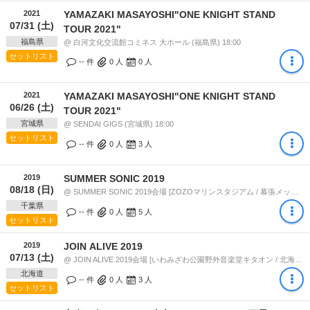
2021
YAMAZAKI MASAYOSHI"ONE KNIGHT STAND
07/31 (土)
TOUR 2021"
福島県
@ 白河文化交流館コミネス 大ホール (福島県) 18:00
セットリスト
-- 件
0
人
0
人
2021
YAMAZAKI MASAYOSHI"ONE KNIGHT STAND
06/26 (土)
TOUR 2021"
宮城県
@ SENDAI GIGS (宮城県) 18:00
セットリスト
-- 件
0
人
3
人
2019
SUMMER SONIC 2019
08/18 (日)
@ SUMMER SONIC 2019会場 [ZOZOマリンスタジアム / 幕張メッセ] (千葉県) 16:05
千葉県
-- 件
0
人
5
人
セットリスト
2019
JOIN ALIVE 2019
07/13 (土)
@ JOIN ALIVE 2019会場 [いわみざわ公園野外音楽堂キタオン / 北海道グリーンランド遊園地] (北海道) 12:20
北海道
-- 件
0
人
3
人
セットリスト