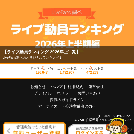
【ライブ動員ランキング 2026年上半期】
LiveFans調べのオリジナルランキング！
アーティスト数
コンサート数
セットリスト数
126,647
1,492,907
472,269
お知らせ
｜
ヘルプ
｜
利用規約
｜
運営会社
プライバシーポリシー
｜
お問い合わせ
投稿のガイドライン
アーティスト・公演主催者の方へ
(C) 2021- SKIYAKI Inc.
JASRAC許諾番号：9022255001Y45037