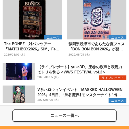
ニュース
ニュース
The BONEZ 対バンツアー
静岡県焼津市であらたな夏フェス
『MATCHBOX2026』SiM、Fear,
『BON BON BON 2026』が開
and Loathing in Las Vegasら対
催 音楽ライブ×盆踊り×DJ×屋台
2026/08/06 (木)
2026/08/05 (水)
バンアーティストを一斉解禁
グルメ×ランタンナイトで彩る2日
間
【ライブレポート】yukaDD、圧巻の歌声と表現力
でトリを飾る＜WWS FESTIVAL vol.2＞
2026/08/05 (水)
ライブレポート
V系ハロウィンイベント『MASKED HALLOWEEN
2026』4日目、“渋谷魔界†モンスターナイト”出演6
組を発表
2026/08/05 (水)
ニュース
ニュース一覧へ