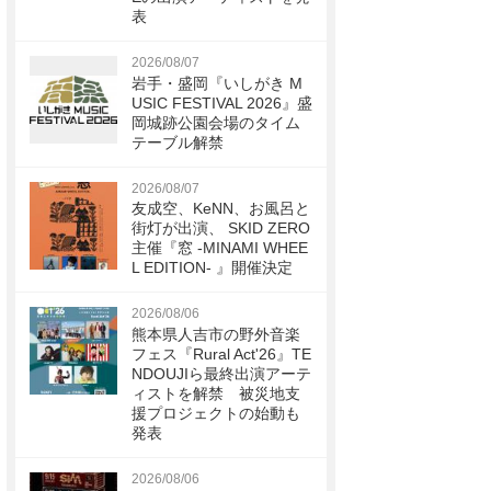
表
2026/08/07
岩手・盛岡『いしがき M
USIC FESTIVAL 2026』盛
岡城跡公園会場のタイム
テーブル解禁
2026/08/07
友成空、KeNN、お風呂と
街灯が出演、 SKID ZERO
主催『窓 -MINAMI WHEE
L EDITION- 』開催決定
2026/08/06
熊本県人吉市の野外音楽
フェス『Rural Act'26』TE
NDOUJIら最終出演アーテ
ィストを解禁 被災地支
援プロジェクトの始動も
発表
2026/08/06