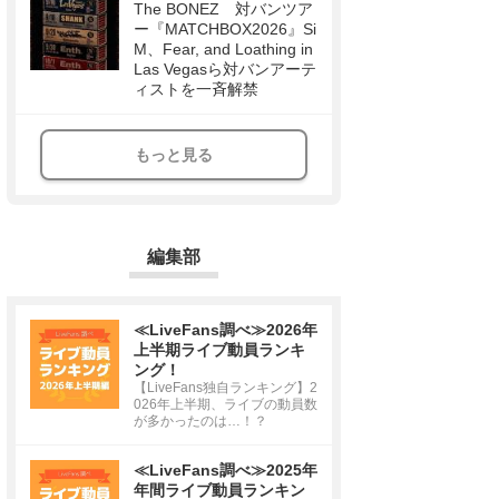
The BONEZ 対バンツア
ー『MATCHBOX2026』Si
M、Fear, and Loathing in
Las Vegasら対バンアーテ
ィストを一斉解禁
もっと見る
編集部
≪LiveFans調べ≫2026年
上半期ライブ動員ランキ
ング！
【LiveFans独自ランキング】2
026年上半期、ライブの動員数
が多かったのは…！？
≪LiveFans調べ≫2025年
年間ライブ動員ランキン