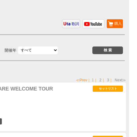
購入
歌詞
開催年
≪Prev
｜
1
｜
2
｜
3
｜
Next≫
U ARE WELCOME TOUR
セットリスト
16