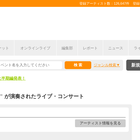
登録アーティスト数：126,647件 登録コ
ケット
オンラインライブ
編集部
レポート
ニュース
ラ
新規
ジャンル検索
ここから！
上半期編発表！
ここから！
]”
が演奏されたライブ・コンサート
上半期編発表！
アーティスト情報を見る