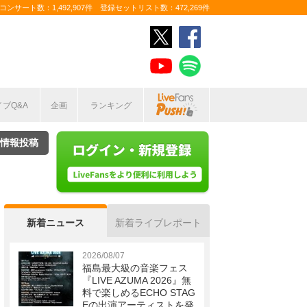
ンサート数：1,492,907件 登録セットリスト数：472,269件
イブQ&A
企画
ランキング
情報投稿
新着ニュース
新着ライブレポート
2026/08/07
福島最大級の音楽フェス
『LIVE AZUMA 2026』無
料で楽しめるECHO STAG
Eの出演アーティストを発