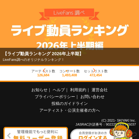
【ライブ動員ランキング 2026年上半期】
LiveFans調べのオリジナルランキング！
アーティスト数
コンサート数
セットリスト数
126,684
1,493,408
472,454
お知らせ
｜
ヘルプ
｜
利用規約
｜
運営会社
プライバシーポリシー
｜
お問い合わせ
投稿のガイドライン
アーティスト・公演主催者の方へ
(C) 2021- SKIYAKI Inc.
JASRAC許諾番号：9022255001Y45037