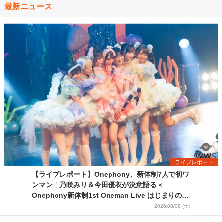
最新ニュース
ライブレポート
【ライブレポート】Onephony、新体制7人で初ワ
ンマン！乃咲みり＆今田優衣が決意語る＜
Onephony新体制1st Oneman Live はじまりの夏
＞
2026/08/08 (土)