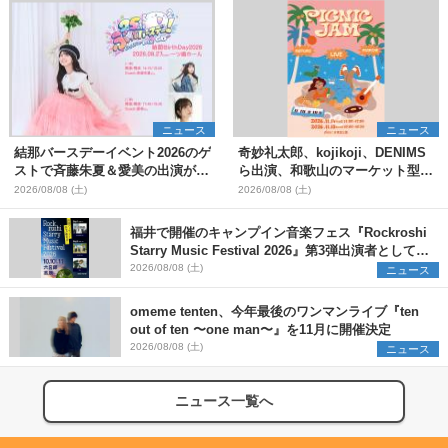
ニュース
ニュース
結那バースデーイベント2026のゲ
奇妙礼太郎、kojikoji、DENIMS
ストで斉藤朱夏＆愛美の出演が決
ら出演、和歌山のマーケット型野
定
外イベント『PICNIC JAM
2026/08/08 (土)
2026/08/08 (土)
2026』早割チケット発売開始
福井で開催のキャンプイン音楽フェス『Rockroshi
Starry Music Festival 2026』第3弾出演者として
SCOOBIE DO、かりゆし58、Reiを発表
2026/08/08 (土)
ニュース
omeme tenten、今年最後のワンマンライブ『ten
out of ten 〜one man〜』を11月に開催決定
2026/08/08 (土)
ニュース
ニュース一覧へ