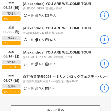
2026
[Alexandros] YOU ARE WELCOME TOUR
06/28 (日)
@ SENDAI GIGS (宮城県) 18:00
宮城県
-- 件
5
人
20
人
セットリスト
2026
[Alexandros] YOU ARE WELCOME TOUR
06/22 (月)
@ Zepp DiverCity (東京都) 19:00
東京都
-- 件
5
人
32
人
セットリスト
2026
[Alexandros] YOU ARE WELCOME TOUR
06/14 (日)
@ COMTEC PORTBASE (愛知県) 18:00
愛知県
-- 件
5
人
31
人
セットリスト
2026
百万石音楽祭2026 ～ミリオンロックフェスティバル～
06/07 (日)
@ 石川県産業展示館 1～4号館 (石川県) 16:50
石川県
-- 件
3
人
8
人
セットリスト
もっと見る