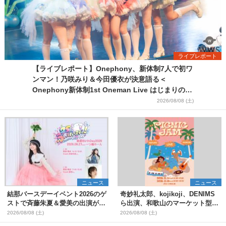
ライブレポート
【ライブレポート】Onephony、新体制7人で初ワ
ンマン！乃咲みり＆今田優衣が決意語る＜
Onephony新体制1st Oneman Live はじまりの夏
＞
2026/08/08 (土)
ニュース
ニュース
結那バースデーイベント2026のゲ
奇妙礼太郎、kojikoji、DENIMS
ストで斉藤朱夏＆愛美の出演が決
ら出演、和歌山のマーケット型野
定
外イベント『PICNIC JAM
2026/08/08 (土)
2026/08/08 (土)
2026』早割チケット発売開始