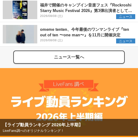
福井で開催のキャンプイン音楽フェス『Rockroshi
Starry Music Festival 2026』第3弾出演者として
SCOOBIE DO、かりゆし58、Reiを発表
2026/08/08 (土)
ニュース
omeme tenten、今年最後のワンマンライブ『ten
out of ten 〜one man〜』を11月に開催決定
2026/08/08 (土)
ニュース
ニュース一覧へ
【ライブ動員ランキング 2026年上半期】
LiveFans調べのオリジナルランキング！