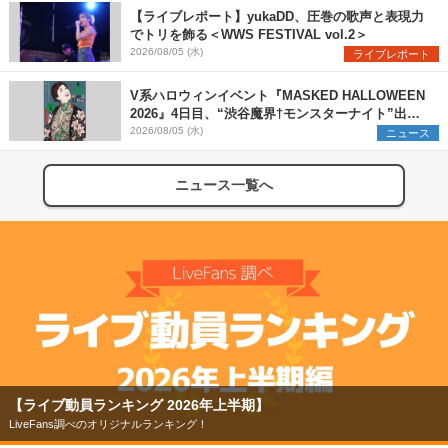
間
【ライブレポート】yukaDD、圧巻の歌声と表現力
でトリを飾る＜WWS FESTIVAL vol.2＞
2026/08/05 (水)
ライブレポート
V系ハロウィンイベント『MASKED HALLOWEEN
2026』4日目、“渋谷魔界†モンスターナイト”出演6
組を発表
2026/08/05 (水)
ニュース
ニュース一覧へ
【ライブ動員ランキング 2026年上半期】
LiveFans調べのオリジナルランキング！