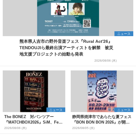
ニュース
熊本県人吉市の野外音楽フェス『Rural Act'26』
TENDOUJIら最終出演アーティストを解禁 被災
地支援プロジェクトの始動も発表
2026/08/06 (木)
ニュース
ニュース
The BONEZ 対バンツアー
静岡県焼津市であらたな夏フェス
『MATCHBOX2026』SiM、Fear,
『BON BON BON 2026』が開
and Loathing in Las Vegasら対
催 音楽ライブ×盆踊り×DJ×屋台
2026/08/06 (木)
2026/08/05 (水)
バンアーティストを一斉解禁
グルメ×ランタンナイトで彩る2日