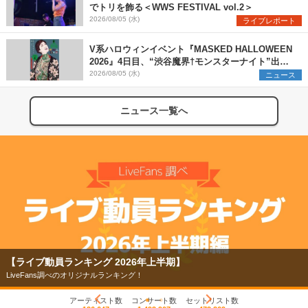
でトリを飾る＜WWS FESTIVAL vol.2＞
2026/08/05 (水)
ライブレポート
V系ハロウィンイベント『MASKED HALLOWEEN
2026』4日目、“渋谷魔界†モンスターナイト”出演6
組を発表
2026/08/05 (水)
ニュース
ニュース一覧へ
【ライブ動員ランキング 2026年上半期】
LiveFans調べのオリジナルランキング！
アーティスト数
コンサート数
セットリスト数