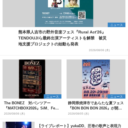
ニュース
熊本県人吉市の野外音楽フェス『Rural Act'26』
TENDOUJIら最終出演アーティストを解禁 被災
地支援プロジェクトの始動も発表
2026/08/06 (木)
ニュース
ニュース
The BONEZ 対バンツアー
静岡県焼津市であらたな夏フェス
『MATCHBOX2026』SiM、Fear,
『BON BON BON 2026』が開
and Loathing in Las Vegasら対
催 音楽ライブ×盆踊り×DJ×屋台
2026/08/06 (木)
2026/08/05 (水)
バンアーティストを一斉解禁
グルメ×ランタンナイトで彩る2日
間
【ライブレポート】yukaDD、圧巻の歌声と表現力