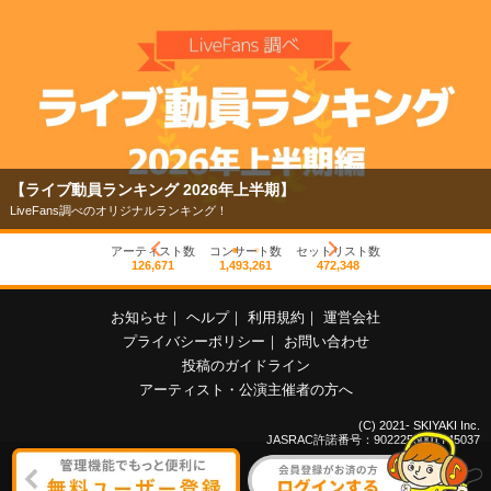
【ライブ動員ランキング 2026年上半期】
LiveFans調べのオリジナルランキング！
アーティスト数
コンサート数
セットリスト数
126,671
1,493,261
472,348
お知らせ
｜
ヘルプ
｜
利用規約
｜
運営会社
プライバシーポリシー
｜
お問い合わせ
投稿のガイドライン
アーティスト・公演主催者の方へ
(C) 2021- SKIYAKI Inc.
JASRAC許諾番号：9022255001Y45037