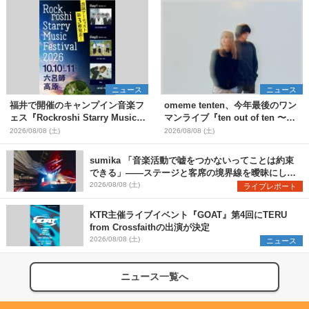
ニュース
ニュース
福井で開催のキャンプイン音楽フ
omeme tenten、今年最後のワン
ェス『Rockroshi Starry Music
マンライブ『ten out of ten 〜
Festival 2026』第3弾出演者とし
one man〜』を11月に開催決定
2026/08/08 (土)
2026/08/08 (土)
てSCOOBIE DO、かりゆし58、
Reiを発表
sumika 「音楽活動で嘘をつかないってことは約束
できる」――ステージと客席の境界線を曖昧にし
た、ツアーファイナル武道館公演レポート
2026/08/08 (土)
ライブレポート
KTR主催ライブイベント『GOAT』第4回にTERU
from Crossfaithの出演が決定
2026/08/08 (土)
ニュース
ニュース一覧へ