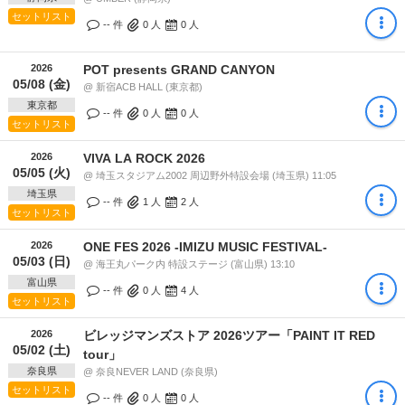
セットリスト
-- 件
0
人
0
人
2026
POT presents GRAND CANYON
05/08 (金)
@ 新宿ACB HALL (東京都)
東京都
-- 件
0
人
0
人
セットリスト
2026
VIVA LA ROCK 2026
05/05 (火)
@ 埼玉スタジアム2002 周辺野外特設会場 (埼玉県) 11:05
埼玉県
-- 件
1
人
2
人
セットリスト
2026
ONE FES 2026 -IMIZU MUSIC FESTIVAL-
05/03 (日)
@ 海王丸パーク内 特設ステージ (富山県) 13:10
富山県
-- 件
0
人
4
人
セットリスト
2026
ビレッジマンズストア 2026ツアー「PAINT IT RED
05/02 (土)
tour」
奈良県
@ 奈良NEVER LAND (奈良県)
セットリスト
-- 件
0
人
0
人