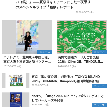
い（笑）」――夏祭りをモチーフにした一夜限り
のスペシャルライブ『色祭』レポート
2026/08/07 (金)
ニュース
ニュース
ハナレグミ、北関東＆中国山陰、
長野で開催の『りんご音楽祭
東京大阪を巡る弾き語りツアー10
2026』Olive Oil、TENDOUJIら
月より開催決定
第11弾出演アーティスト（16組）
2026/08/07 (金)
2026/08/07 (金)
を発表
東京「海の森公園」で開催の『TOKYO ISLAND
2026』BIGMAMA、flumpoolら第3弾出演者7組を
発表 ワークショップ・アート出展者を募集
2026/08/07 (金)
ニュース
chef’s、『utage 2026 autumn』の対バンゲストと
してパーカーズを発表
2026/08/07 (金)
ニュース