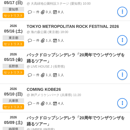
05/17 (日)
@ 大高緑地公園特設ステージ (愛知県) 10:00
愛知県
-- 件
0
人
8
人
セットリスト
2026
TOKYO METROPOLITAN ROCK FESTIVAL 2026
05/16 (土)
@ 海の森公園 (東京都) 18:00
東京都
-- 件
1
人
5
人
セットリスト
2026
バックドロップシンデレラ「20周年でウンザウンザを
05/15 (金)
踊るツアー」
長野県
@ LIVE HOUSE J (長野県)
セットリスト
-- 件
1
人
1
人
2026
COMING KOBE26
05/10 (日)
@ 神戸メリケンパーク (兵庫県) 11:20
兵庫県
-- 件
0
人
4
人
セットリスト
2026
バックドロップシンデレラ「20周年でウンザウンザを
05/09 (土)
踊るツアー」
静岡県
@ UMBER (静岡県)