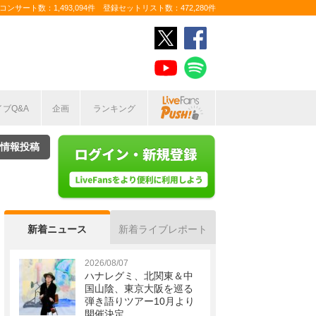
ンサート数：1,493,094件 登録セットリスト数：472,280件
イブQ&A
企画
ランキング
情報投稿
新着ニュース
新着ライブレポート
2026/08/07
ハナレグミ、北関東＆中
国山陰、東京大阪を巡る
弾き語りツアー10月より
開催決定