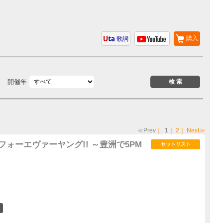
購入
歌詞
開催年
≪Prev
｜
1
｜
2
｜
Next≫
謝祭!フォーエヴァーヤング!! ～豊洲で5PM
セットリスト
1