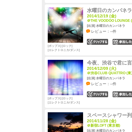
水曜日のカンパネラ
2014/12/19 (金)
＠THE VOODOO LOUNGE 
[出演] 水曜日のカンパネラ
レビュー：--件
0
ポップス
ロック
エレクトロニカ/ダンス
今夜、渋谷で君に言
2014/12/09 (火)
＠渋谷CLUB QUATTRO (東
[出演] 水曜日のカンパネラ
レビュー：--件
0
ポップス
ロック
エレクトロニカ/ダンス
スペースシャワー列伝
2014/11/28 (金)
＠新宿LOFT (東京都)
[出演] 水曜日のカンパネラ