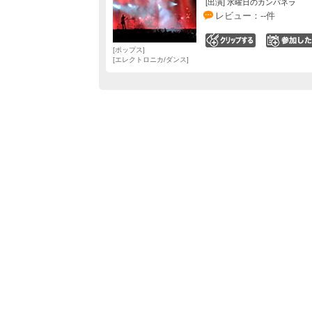
[出演] 水曜日のカンパネラ
レビュー：--件
0
ポップス
エレクトロニカ/ダンス