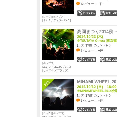
レビュー：--件
0
ロック
ポップス
オルタナティブ/パンク
高岡まつり2014秋
2014/10/23 (木)
＠TSUTAYA O-nest (東京都
[出演] 水曜日のカンパネラ
レビュー：--件
0
ポップス
エレクトロニカ/ダンス
ヒップホップ/ラップ
MINAMI WHEEL 20
2014/10/12 (日) 18:00
＠MINAMI WHEEL 2014会
[出演] 水曜日のカンパネラ
レビュー：--件
0
ロック
ポップス
オルタナティブ/パンク