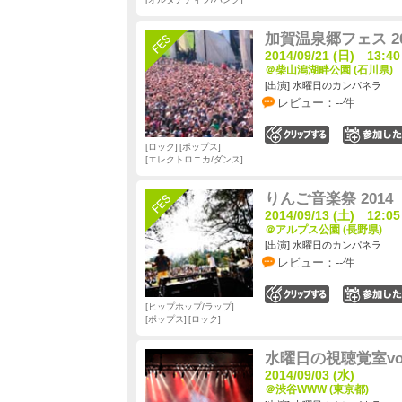
加賀温泉郷フェス 20
2014/09/21 (日) 13:40
＠柴山潟湖畔公園 (石川県)
[出演] 水曜日のカンパネラ
レビュー：--件
0
ロック
ポップス
エレクトロニカ/ダンス
りんご音楽祭 2014
2014/09/13 (土) 12:05
＠アルプス公園 (長野県)
[出演] 水曜日のカンパネラ
レビュー：--件
0
ヒップホップ/ラップ
ポップス
ロック
水曜日の視聴覚室vol
2014/09/03 (水)
＠渋谷WWW (東京都)