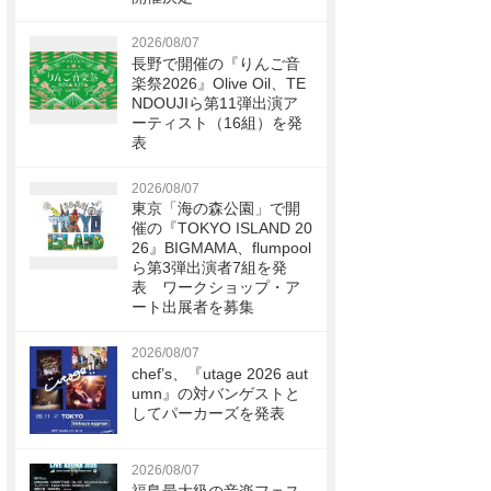
2026/08/07
長野で開催の『りんご音
楽祭2026』Olive Oil、TE
NDOUJIら第11弾出演ア
ーティスト（16組）を発
表
2026/08/07
東京「海の森公園」で開
催の『TOKYO ISLAND 20
26』BIGMAMA、flumpool
ら第3弾出演者7組を発
表 ワークショップ・ア
ート出展者を募集
2026/08/07
chef’s、『utage 2026 aut
umn』の対バンゲストと
してパーカーズを発表
2026/08/07