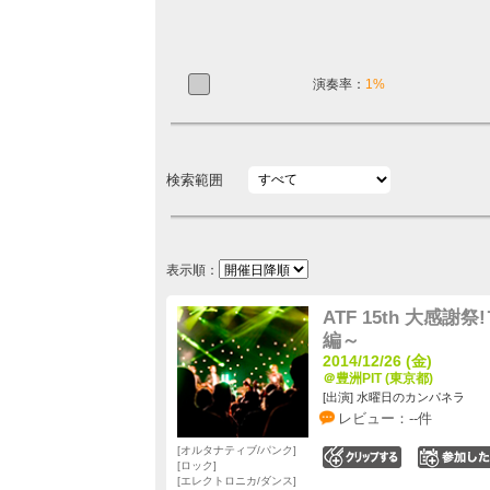
演奏率：
1%
検索範囲
表示順：
ATF 15th 大感
編～
2014/12/26 (金)
＠豊洲PIT (東京都)
[出演] 水曜日のカンパネラ
レビュー：--件
オルタナティブ/パンク
0
ロック
エレクトロニカ/ダンス