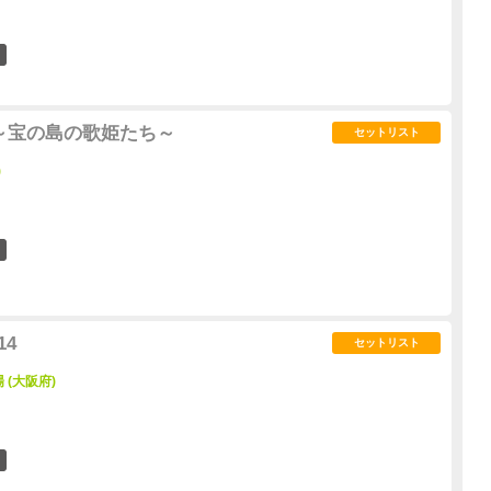
0
 ～宝の島の歌姫たち～
セットリスト
)
0
14
セットリスト
場 (大阪府)
1