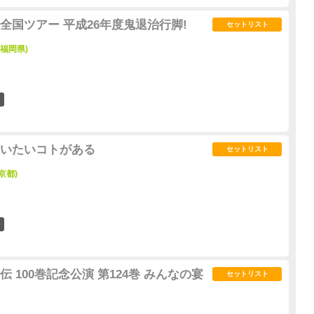
全国ツアー 平成26年度鬼退治行脚!
セットリスト
(福岡県)
1
いたいコトがある
セットリスト
京都)
0
 100巻記念公演 第124巻 みんなの宴
セットリスト