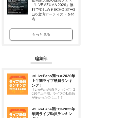
福島最大級の音楽フェス
『LIVE AZUMA 2026』無
料で楽しめるECHO STAG
Eの出演アーティストを発
表
もっと見る
編集部
≪LiveFans調べ≫2026年
上半期ライブ動員ランキ
ング！
【LiveFans独自ランキング】2
026年上半期、ライブの動員数
が多かったのは…！？
≪LiveFans調べ≫2025年
年間ライブ動員ランキン