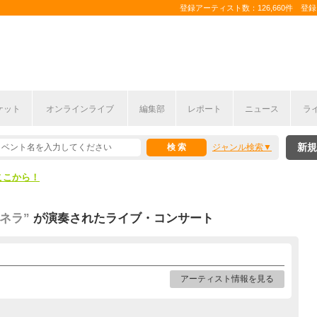
登録アーティスト数：126,660件 登録コ
ケット
オンラインライブ
編集部
レポート
ニュース
ラ
ここから！
新規
ジャンル検索
上半期編発表！
ここから！
上半期編発表！
ネラ”
が演奏されたライブ・コンサート
アーティスト情報を見る