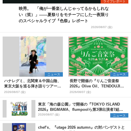
ライブレポート
映秀。 「俺が一番楽しんじゃってるかもしれな
い（笑）」――夏祭りをモチーフにした一夜限り
のスペシャルライブ『色祭』レポート
2026/08/07 (金)
ニュース
ニュース
ハナレグミ、北関東＆中国山陰、
長野で開催の『りんご音楽祭
東京大阪を巡る弾き語りツアー10
2026』Olive Oil、TENDOUJIら
月より開催決定
第11弾出演アーティスト（16組）
2026/08/07 (金)
2026/08/07 (金)
を発表
東京「海の森公園」で開催の『TOKYO ISLAND
2026』BIGMAMA、flumpoolら第3弾出演者7組を
発表 ワークショップ・アート出展者を募集
2026/08/07 (金)
ニュース
chef’s、『utage 2026 autumn』の対バンゲストと