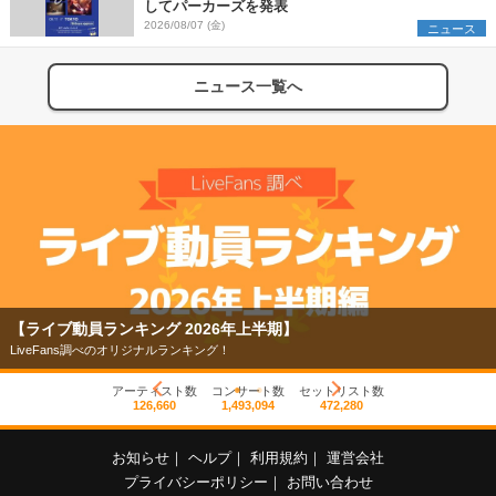
してパーカーズを発表
2026/08/07 (金)
ニュース
ニュース一覧へ
【ライブ動員ランキング 2026年上半期】
LiveFans調べのオリジナルランキング！
アーティスト数
コンサート数
セットリスト数
126,660
1,493,094
472,280
お知らせ
｜
ヘルプ
｜
利用規約
｜
運営会社
プライバシーポリシー
｜
お問い合わせ