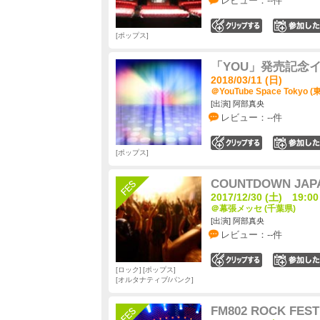
レビュー：--件
0
ポップス
「YOU」発売記念
2018/03/11 (日)
＠YouTube Space Tokyo 
[出演] 阿部真央
レビュー：--件
0
ポップス
COUNTDOWN JAPA
2017/12/30 (土) 19:00
＠幕張メッセ (千葉県)
[出演] 阿部真央
レビュー：--件
0
ロック
ポップス
オルタナティブ/パンク
FM802 ROCK FEST