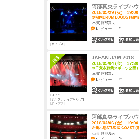
阿部真央ライブハウスツア
2018/05/29 (火) 19:00
＠福岡DRUM LOGOS (福岡
[出演] 阿部真央
レビュー：--件
0
ポップス
JAPAN JAM 2018
2018/05/04 (金) 17:30
＠千葉市蘇我スポーツ公園 (
[出演] 阿部真央
レビュー：--件
0
ロック
オルタナティブ/パンク
ポップス
阿部真央ライブハウスツア
2018/04/06 (金) 19:00
＠新木場STUDIO COAST (
[出演] 阿部真央