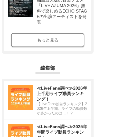
福島最大級の音楽フェス
『LIVE AZUMA 2026』無
料で楽しめるECHO STAG
Eの出演アーティストを発
表
もっと見る
編集部
≪LiveFans調べ≫2026年
上半期ライブ動員ランキ
ング！
【LiveFans独自ランキング】2
026年上半期、ライブの動員数
が多かったのは…！？
≪LiveFans調べ≫2025年
年間ライブ動員ランキン