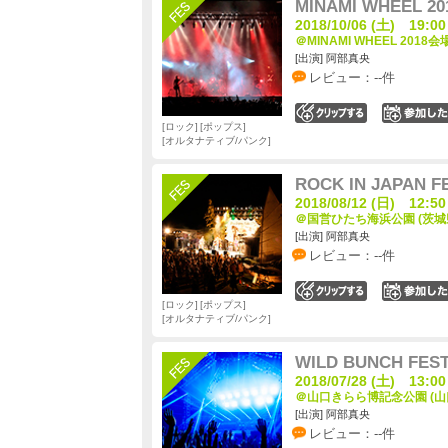
MINAMI WHEEL 20
2018/10/06 (土) 19:00
＠MINAMI WHEEL 2018会
[出演] 阿部真央
レビュー：--件
0
ロック
ポップス
オルタナティブ/パンク
ROCK IN JAPAN FE
2018/08/12 (日) 12:50
＠国営ひたち海浜公園 (茨城
[出演] 阿部真央
レビュー：--件
0
ロック
ポップス
オルタナティブ/パンク
WILD BUNCH FEST.
2018/07/28 (土) 13:00
＠山口きらら博記念公園 (山
[出演] 阿部真央
レビュー：--件