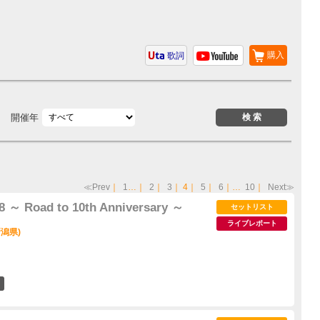
購入
歌詞
開催年
≪Prev
｜
1
…｜
2
｜
3
｜
4
｜
5
｜
6
｜…
10
｜
Next≫
Road to 10th Anniversary ～
セットリスト
ライブレポート
潟県)
1