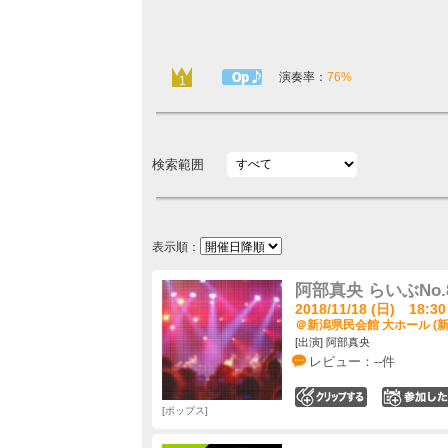
1曲目定番
演奏率：
76%
1
検索範囲
表示順：
阿部真央 らいぶNo.8 ～ 
2018/11/18 (日) 18:30
＠新潟県民会館 大ホール (新
[出演] 阿部真央
レビュー：--件
0
ポップス