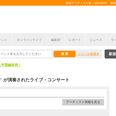
登録アーティスト数：126,660件 登録コ
ケット
オンラインライブ
編集部
レポート
ニュース
ラ
新規
ジャンル検索
ここから！
上半期編発表！
ここから！
”
が演奏されたライブ・コンサート
上半期編発表！
アーティスト情報を見る