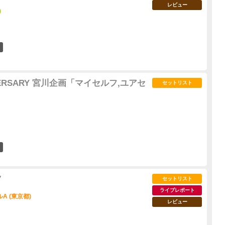
レビュー
)
16
NIVERSARY 宮川企画「マイセルフ,ユアセ
セットリスト
1
7
セットリスト
ライブレポート
A (東京都)
レビュー