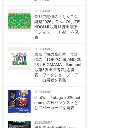
2026/08/07
長野で開催の『りんご音
楽祭2026』Olive Oil、TE
NDOUJIら第11弾出演ア
ーティスト（16組）を発
表
2026/08/07
東京「海の森公園」で開
催の『TOKYO ISLAND 20
26』BIGMAMA、flumpool
ら第3弾出演者7組を発
表 ワークショップ・ア
ート出展者を募集
2026/08/07
chef’s、『utage 2026 aut
umn』の対バンゲストと
してパーカーズを発表
2026/08/07