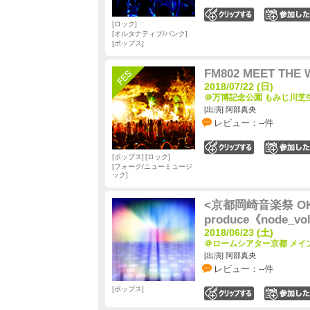
0
ロック
オルタナティブ/パンク
ポップス
FM802 MEET THE 
2018/07/22 (日)
＠万博記念公園 もみじ川芝生
[出演] 阿部真央
レビュー：--件
0
ポップス
ロック
フォーク/ニューミュージ
ック
<京都岡崎音楽祭 OKAZA
produce《node_vo
2018/06/23 (土)
＠ロームシアター京都 メイン
[出演] 阿部真央
レビュー：--件
ポップス
0