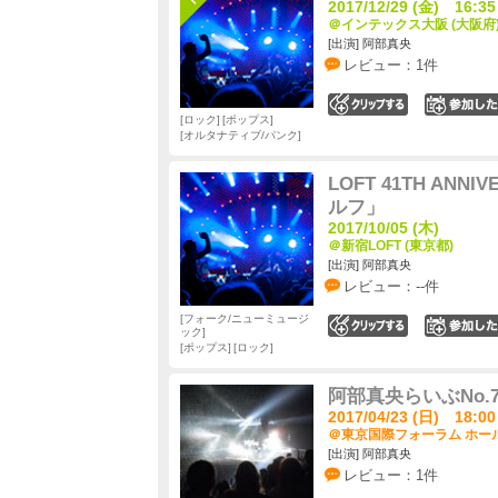
2017/12/29 (金) 16:35
＠インテックス大阪 (大阪府
[出演] 阿部真央
レビュー：1件
0
ロック
ポップス
オルタナティブ/パンク
LOFT 41TH AN
ルフ」
2017/10/05 (木)
＠新宿LOFT (東京都)
[出演] 阿部真央
レビュー：--件
フォーク/ニューミュージ
0
ック
ポップス
ロック
阿部真央らいぶNo.
2017/04/23 (日) 18:00
＠東京国際フォーラム ホール
[出演] 阿部真央
レビュー：1件