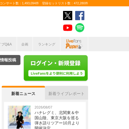
ンサート数：1,493,094件 登録セットリスト数：472,280件
イブQ&A
企画
ランキング
情報投稿
新着ニュース
新着ライブレポート
2026/08/07
ハナレグミ、北関東＆中
国山陰、東京大阪を巡る
弾き語りツアー10月より
開催決定