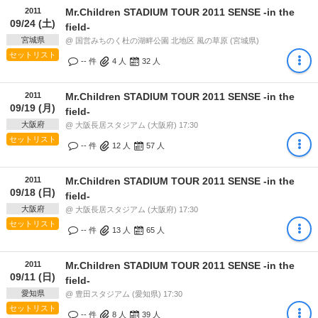
2011
Mr.Children STADIUM TOUR 2011 SENSE -in the
09/24 (土)
field-
宮城県
@ 国営みちのく杜の湖畔公園 北地区 風の草原 (宮城県)
セットリスト
-- 件
4
人
32
人
2011
Mr.Children STADIUM TOUR 2011 SENSE -in the
09/19 (月)
field-
大阪府
@ 大阪長居スタジアム (大阪府) 17:30
セットリスト
-- 件
12
人
57
人
2011
Mr.Children STADIUM TOUR 2011 SENSE -in the
09/18 (日)
field-
大阪府
@ 大阪長居スタジアム (大阪府) 17:30
セットリスト
-- 件
13
人
65
人
2011
Mr.Children STADIUM TOUR 2011 SENSE -in the
09/11 (日)
field-
愛知県
@ 豊田スタジアム (愛知県) 17:30
セットリスト
-- 件
8
人
39
人