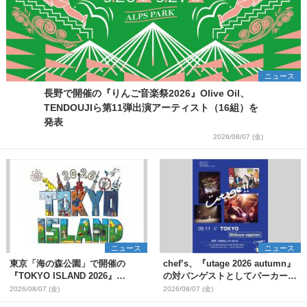
ニュース
長野で開催の『りんご音楽祭2026』Olive Oil、
TENDOUJIら第11弾出演アーティスト（16組）を
発表
2026/08/07 (金)
ニュース
ニュース
東京「海の森公園」で開催の
chef’s、『utage 2026 autumn』
『TOKYO ISLAND 2026』
の対バンゲストとしてパーカーズ
BIGMAMA、flumpoolら第3弾出
を発表
2026/08/07 (金)
2026/08/07 (金)
演者7組を発表 ワークショッ