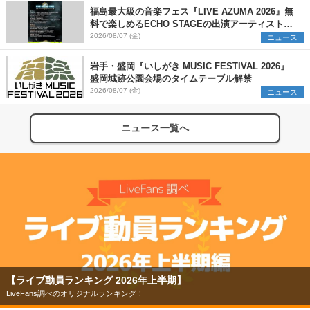
プ・アート出展者を募集
福島最大級の音楽フェス『LIVE AZUMA 2026』無
料で楽しめるECHO STAGEの出演アーティストを
発表
2026/08/07 (金)
ニュース
岩手・盛岡『いしがき MUSIC FESTIVAL 2026』
盛岡城跡公園会場のタイムテーブル解禁
2026/08/07 (金)
ニュース
ニュース一覧へ
【ライブ動員ランキング 2026年上半期】
LiveFans調べのオリジナルランキング！