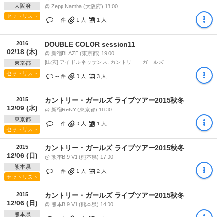
大阪府
@ Zepp Namba (大阪府) 18:00
セットリスト
-- 件
1
人
1
人
2016
DOUBLE COLOR session11
02/18 (木)
@ 新宿BLAZE (東京都) 19:00
[出演] アイドルネッサンス, カントリー・ガールズ
東京都
セットリスト
-- 件
0
人
3
人
2015
カントリー・ガールズ ライブツアー2015秋冬
12/09 (水)
@ 新宿ReNY (東京都) 18:30
東京都
-- 件
0
人
1
人
セットリスト
2015
カントリー・ガールズ ライブツアー2015秋冬
12/06 (日)
@ 熊本B.9 V1 (熊本県) 17:00
熊本県
-- 件
1
人
2
人
セットリスト
2015
カントリー・ガールズ ライブツアー2015秋冬
12/06 (日)
@ 熊本B.9 V1 (熊本県) 14:00
熊本県