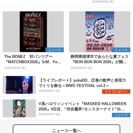
2026/08/06 (木)
ニュース
ニュース
The BONEZ 対バンツアー
静岡県焼津市であらたな夏フェス
『MATCHBOX2026』SiM、Fear,
『BON BON BON 2026』が開
and Loathing in Las Vegasら対
催 音楽ライブ×盆踊り×DJ×屋台
2026/08/06 (木)
2026/08/05 (水)
バンアーティストを一斉解禁
グルメ×ランタンナイトで彩る2日
間
【ライブレポート】yukaDD、圧巻の歌声と表現力
でトリを飾る＜WWS FESTIVAL vol.2＞
2026/08/05 (水)
ライブレポート
V系ハロウィンイベント『MASKED HALLOWEEN
2026』4日目、“渋谷魔界†モンスターナイト”出演6
組を発表
2026/08/05 (水)
ニュース
ニュース一覧へ