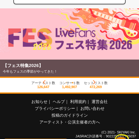
【フェス特集2026】
今年もフェスの季節がやってきた！
アーティスト数
コンサート数
セットリスト数
126,647
1,492,907
472,269
お知らせ
｜
ヘルプ
｜
利用規約
｜
運営会社
プライバシーポリシー
｜
お問い合わせ
投稿のガイドライン
アーティスト・公演主催者の方へ
(C) 2021- SKIYAKI Inc.
JASRAC許諾番号：9022255001Y45037