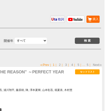
購入
歌詞
開催年
≪Prev
｜
1
｜
2
｜
3
｜
4
｜
5
｜…
5
｜
Next≫
 "THE REASON" ～PERFECT YEAR
セットリスト
谷翔吾, 浦川翔平, 藤原樹, 陣, 澤本夏輝, 山本彰吾, 堀夏喜, 木村慧
2