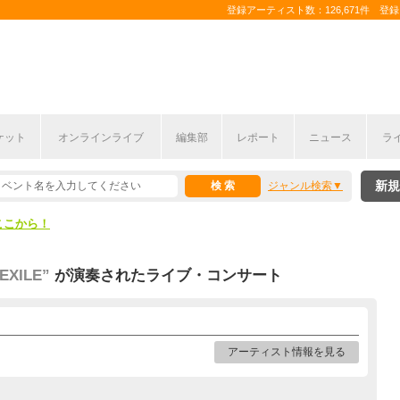
登録アーティスト数：126,671件 登録コ
ケット
オンラインライブ
編集部
レポート
ニュース
ラ
ここから！
新規
ジャンル検索
上半期編発表！
ここから！
上半期編発表！
EXILE”
が演奏されたライブ・コンサート
アーティスト情報を見る