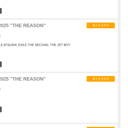
2
2025 "THE REASON"
セットリスト
)
E ATSUSHI, EXILE THE SECOND, THE JET BOY
8
2025 "THE REASON"
セットリスト
)
10