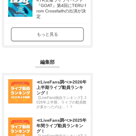
KTR主催ライブイベント
『GOAT』第4回にTERU f
rom Crossfaithの出演が決
定
もっと見る
編集部
≪LiveFans調べ≫2026年
上半期ライブ動員ランキ
ング！
【LiveFans独自ランキング】2
026年上半期、ライブの動員数
が多かったのは…！？
≪LiveFans調べ≫2025年
年間ライブ動員ランキン
グ！
【LiveFans独自ランキング】2