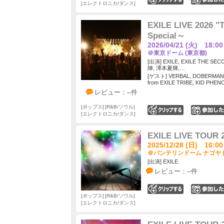
エレクトロニカ/ダンス
EXILE LIVE 2026
Special～
2026/04/21 (火) 18:00
＠東京ドーム (東京都)
[出演] EXILE, EXILE THE 
陣, 澤本夏輝,…
[ゲスト] VERBAL, DOBERMAN I
from EXILE TRIBE, KID PHE
レビュー：--件
ポップス
R&B/ソウル
0
エレクトロニカ/ダンス
EXILE LIVE TOUR 
2025/12/28 (日) 16:00
＠バンテリンドーム ナゴヤ 
[出演] EXILE
レビュー：--件
0
ポップス
R&B/ソウル
エレクトロニカ/ダンス