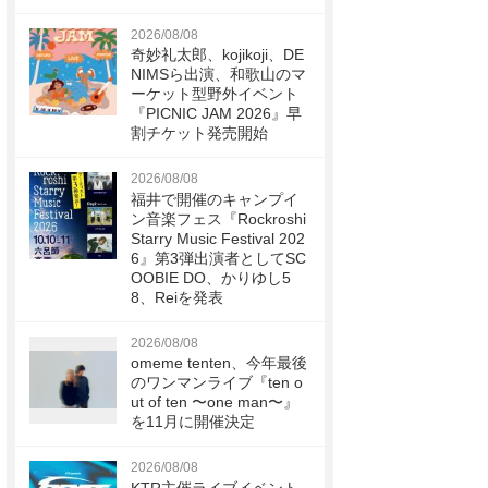
2026/08/08
奇妙礼太郎、kojikoji、DE
NIMSら出演、和歌山のマ
ーケット型野外イベント
『PICNIC JAM 2026』早
割チケット発売開始
2026/08/08
福井で開催のキャンプイ
ン音楽フェス『Rockroshi
Starry Music Festival 202
6』第3弾出演者としてSC
OOBIE DO、かりゆし5
8、Reiを発表
2026/08/08
omeme tenten、今年最後
のワンマンライブ『ten o
ut of ten 〜one man〜』
を11月に開催決定
2026/08/08