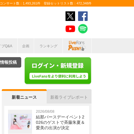
ンサート数：1,493,261件 登録セットリスト数：472,348件
イブQ&A
企画
ランキング
情報投稿
新着ニュース
新着ライブレポート
2026/08/08
結那バースデーイベント2
026のゲストで斉藤朱夏＆
愛美の出演が決定