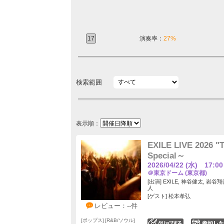
17
演奏率：
27%
検索範囲
表示順：
EXILE LIVE 2026
Special～
2026/04/22 (水) 17:00
＠東京ドーム (東京都)
[出演] EXILE, 神谷健太, 岩
人
[ゲスト] 松本孝弘
レビュー：--件
ポップス
R&B/ソウル
0