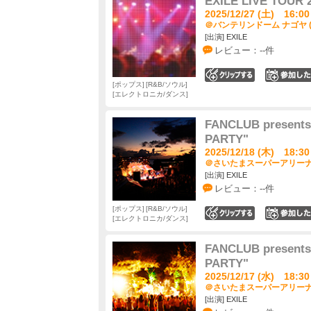
EXILE LIVE TOUR 
2025/12/27 (土) 16:00
＠バンテリンドーム ナゴヤ 
[出演] EXILE
レビュー：--件
0
ポップス
R&B/ソウル
エレクトロニカ/ダンス
FANCLUB presents
PARTY"
2025/12/18 (木) 18:30
＠さいたまスーパーアリーナ 
[出演] EXILE
レビュー：--件
ポップス
R&B/ソウル
0
エレクトロニカ/ダンス
FANCLUB presents
PARTY"
2025/12/17 (水) 18:30
＠さいたまスーパーアリーナ 
[出演] EXILE