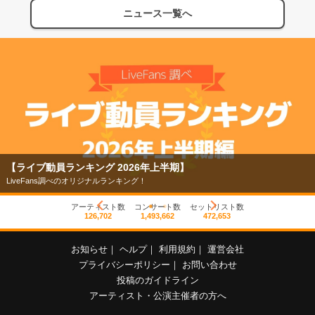
ニュース一覧へ
【ライブ動員ランキング 2026年上半期】
LiveFans調べのオリジナルランキング！
アーティスト数
コンサート数
セットリスト数
126,702
1,493,662
472,653
お知らせ
｜
ヘルプ
｜
利用規約
｜
運営会社
プライバシーポリシー
｜
お問い合わせ
投稿のガイドライン
アーティスト・公演主催者の方へ