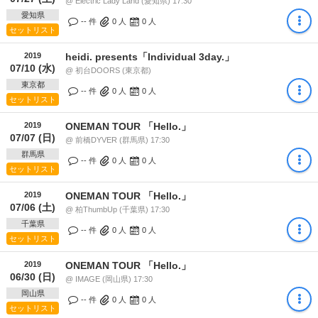
@ Electric Lady Land (愛知県) 17:30
愛知県
-- 件
0
人
0
人
セットリスト
2019
heidi. presents「Individual 3day.」
07/10 (水)
@ 初台DOORS (東京都)
東京都
-- 件
0
人
0
人
セットリスト
2019
ONEMAN TOUR 「Hello.」
07/07 (日)
@ 前橋DYVER (群馬県) 17:30
群馬県
-- 件
0
人
0
人
セットリスト
2019
ONEMAN TOUR 「Hello.」
07/06 (土)
@ 柏ThumbUp (千葉県) 17:30
千葉県
-- 件
0
人
0
人
セットリスト
2019
ONEMAN TOUR 「Hello.」
06/30 (日)
@ IMAGE (岡山県) 17:30
岡山県
-- 件
0
人
0
人
セットリスト