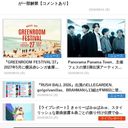
が一部解禁【コメントあり】
2026/08/10 (月)
ニュース
ニュース
『GREENROOM FESTIVAL'27』
Panorama Panama Town、主催
2027年5月に横浜赤レンガ倉庫、
フェスの第1弾出演アーティスト
神戸メリケンパークで開催決定
として愛はズボーン、夜の本気ダ
2026/08/10 (月)
2026/08/10 (月)
ンスらを発表 「plus∈you」の
MVも公開に
『RUSH BALL 2026』出演のELLEGARDEN、
go!go!vanillas、BRAHMANら13組がFM802に登
場、他出演アーティストの“渾身の1曲”をセレクト
2026/08/10 (月)
ニュース
【ライブレポート】きゃりーぱみゅぱみゅ、スタイ
リッシュな新曲披露＆曲ごとの振り付け伝授で会場
を盛り上げまくる！＜LuckyFes’26＞
2026/08/10 (月)
ライブレポート