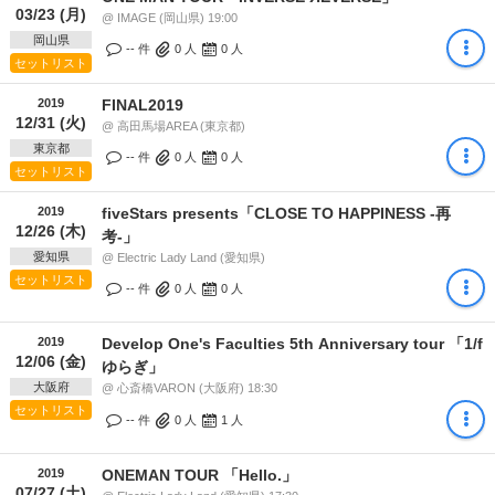
03/23 (月)
@ IMAGE (岡山県) 19:00
岡山県
-- 件
0
人
0
人
セットリスト
2019
FINAL2019
12/31 (火)
@ 高田馬場AREA (東京都)
東京都
-- 件
0
人
0
人
セットリスト
2019
fiveStars presents「CLOSE TO HAPPINESS -再
12/26 (木)
考-」
愛知県
@ Electric Lady Land (愛知県)
セットリスト
-- 件
0
人
0
人
2019
Develop One's Faculties 5th Anniversary tour 「1/f
12/06 (金)
ゆらぎ」
大阪府
@ 心斎橋VARON (大阪府) 18:30
セットリスト
-- 件
0
人
1
人
2019
ONEMAN TOUR 「Hello.」
07/27 (土)