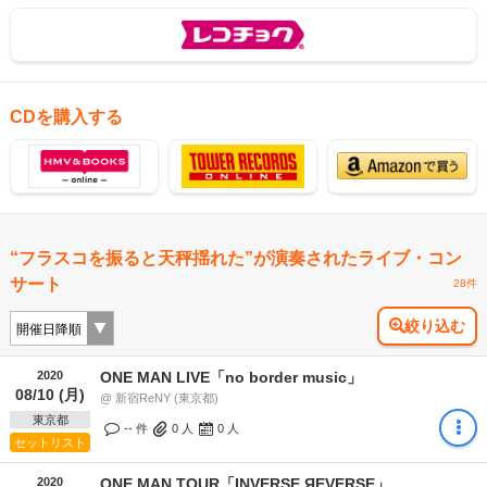
CDを購入する
“フラスコを振ると天秤揺れた”が演奏されたライブ・コン
サート
28件
絞り込む
2020
ONE MAN LIVE「no border music」
08/10 (月)
@ 新宿ReNY (東京都)
東京都
-- 件
0
人
0
人
セットリスト
2020
ONE MAN TOUR「INVERSE ЯEVERSE」