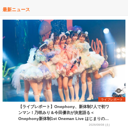
最新ニュース
ライブレポート
【ライブレポート】Onephony、新体制7人で初ワ
ンマン！乃咲みり＆今田優衣が決意語る＜
Onephony新体制1st Oneman Live はじまりの夏
＞
2026/08/08 (土)