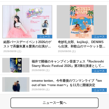
ニュース
ニュース
結那バースデーイベント2026のゲ
奇妙礼太郎、kojikoji、DENIMS
ストで斉藤朱夏＆愛美の出演が決
ら出演、和歌山のマーケット型野
定
外イベント『PICNIC JAM
2026/08/08 (土)
2026/08/08 (土)
2026』早割チケット発売開始
福井で開催のキャンプイン音楽フェス『Rockroshi
Starry Music Festival 2026』第3弾出演者として
SCOOBIE DO、かりゆし58、Reiを発表
2026/08/08 (土)
ニュース
omeme tenten、今年最後のワンマンライブ『ten
out of ten 〜one man〜』を11月に開催決定
2026/08/08 (土)
ニュース
ニュース一覧へ