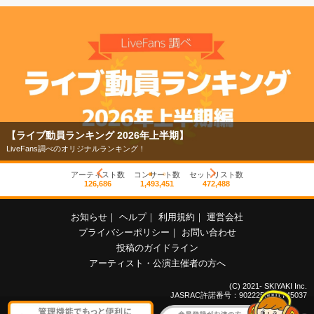
【ライブ動員ランキング 2026年上半期】
LiveFans調べのオリジナルランキング！
アーティスト数
コンサート数
セットリスト数
126,686
1,493,451
472,488
お知らせ
｜
ヘルプ
｜
利用規約
｜
運営会社
プライバシーポリシー
｜
お問い合わせ
投稿のガイドライン
アーティスト・公演主催者の方へ
(C) 2021- SKIYAKI Inc.
JASRAC許諾番号：9022255001Y45037