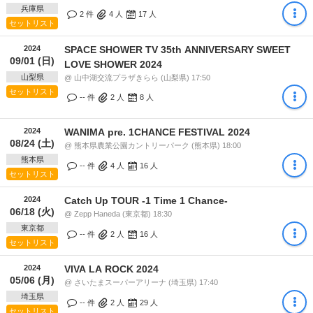
兵庫県
2 件
4
人
17
人
セットリスト
2024
SPACE SHOWER TV 35th ANNIVERSARY SWEET
09/01 (日)
LOVE SHOWER 2024
山梨県
@ 山中湖交流プラザきらら (山梨県) 17:50
セットリスト
-- 件
2
人
8
人
2024
WANIMA pre. 1CHANCE FESTIVAL 2024
08/24 (土)
@ 熊本県農業公園カントリーパーク (熊本県) 18:00
熊本県
-- 件
4
人
16
人
セットリスト
2024
Catch Up TOUR -1 Time 1 Chance-
06/18 (火)
@ Zepp Haneda (東京都) 18:30
東京都
-- 件
2
人
16
人
セットリスト
2024
VIVA LA ROCK 2024
05/06 (月)
@ さいたまスーパーアリーナ (埼玉県) 17:40
埼玉県
-- 件
2
人
29
人
セットリスト