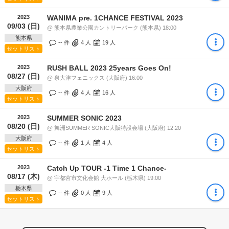
2023
WANIMA pre. 1CHANCE FESTIVAL 2023
09/03 (日)
@ 熊本県農業公園カントリーパーク (熊本県) 18:00
熊本県
-- 件
4
人
19
人
セットリスト
2023
RUSH BALL 2023 25years Goes On!
08/27 (日)
@ 泉大津フェニックス (大阪府) 16:00
大阪府
-- 件
4
人
16
人
セットリスト
2023
SUMMER SONIC 2023
08/20 (日)
@ 舞洲SUMMER SONIC大阪特設会場 (大阪府) 12:20
大阪府
-- 件
1
人
4
人
セットリスト
2023
Catch Up TOUR -1 Time 1 Chance-
08/17 (木)
@ 宇都宮市文化会館 大ホール (栃木県) 19:00
栃木県
-- 件
0
人
9
人
セットリスト