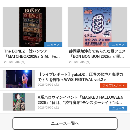
ニュース
ニュース
The BONEZ 対バンツアー
静岡県焼津市であらたな夏フェス
『MATCHBOX2026』SiM、Fear,
『BON BON BON 2026』が開
and Loathing in Las Vegasら対
催 音楽ライブ×盆踊り×DJ×屋台
2026/08/06 (木)
2026/08/05 (水)
バンアーティストを一斉解禁
グルメ×ランタンナイトで彩る2日
間
【ライブレポート】yukaDD、圧巻の歌声と表現力
でトリを飾る＜WWS FESTIVAL vol.2＞
2026/08/05 (水)
ライブレポート
V系ハロウィンイベント『MASKED HALLOWEEN
2026』4日目、“渋谷魔界†モンスターナイト”出演6
組を発表
2026/08/05 (水)
ニュース
ニュース一覧へ