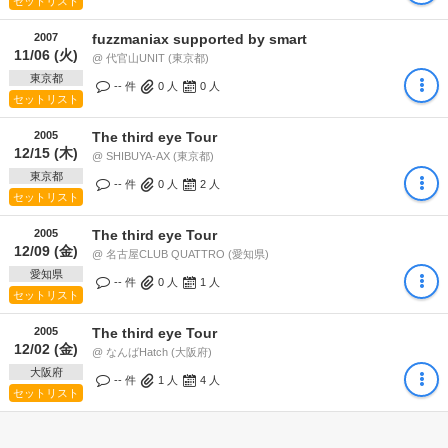
セットリスト
2007
fuzzmaniax supported by smart
11/06 (火)
@ 代官山UNIT (東京都)
東京都
-- 件
0
人
0
人
セットリスト
2005
The third eye Tour
12/15 (木)
@ SHIBUYA-AX (東京都)
東京都
-- 件
0
人
2
人
セットリスト
2005
The third eye Tour
12/09 (金)
@ 名古屋CLUB QUATTRO (愛知県)
愛知県
-- 件
0
人
1
人
セットリスト
2005
The third eye Tour
12/02 (金)
@ なんばHatch (大阪府)
大阪府
-- 件
1
人
4
人
セットリスト