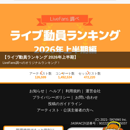
【ライブ動員ランキング 2026年上半期】
LiveFans調べのオリジナルランキング！
アーティスト数
コンサート数
セットリスト数
126,599
1,492,534
472,220
お知らせ
｜
ヘルプ
｜
利用規約
｜
運営会社
プライバシーポリシー
｜
お問い合わせ
投稿のガイドライン
アーティスト・公演主催者の方へ
(C) 2021- SKIYAKI Inc.
JASRAC許諾番号：9022255001Y45037