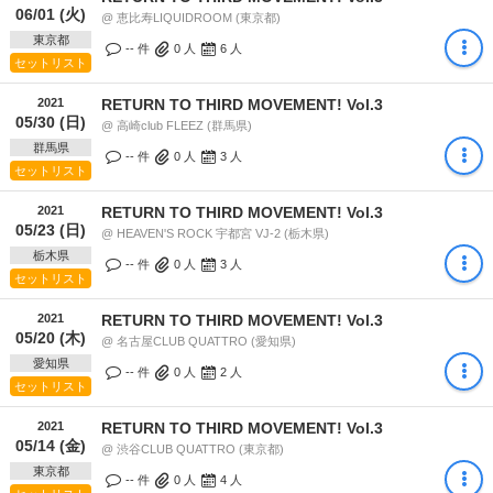
06/01 (火)
@ 恵比寿LIQUIDROOM (東京都)
東京都
-- 件
0
人
6
人
セットリスト
2021
RETURN TO THIRD MOVEMENT! Vol.3
05/30 (日)
@ 高崎club FLEEZ (群馬県)
群馬県
-- 件
0
人
3
人
セットリスト
2021
RETURN TO THIRD MOVEMENT! Vol.3
05/23 (日)
@ HEAVEN'S ROCK 宇都宮 VJ-2 (栃木県)
栃木県
-- 件
0
人
3
人
セットリスト
2021
RETURN TO THIRD MOVEMENT! Vol.3
05/20 (木)
@ 名古屋CLUB QUATTRO (愛知県)
愛知県
-- 件
0
人
2
人
セットリスト
2021
RETURN TO THIRD MOVEMENT! Vol.3
05/14 (金)
@ 渋谷CLUB QUATTRO (東京都)
東京都
-- 件
0
人
4
人