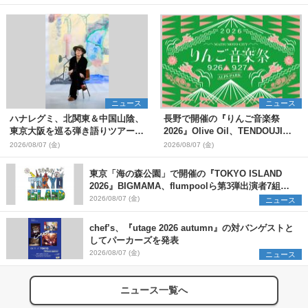
ニュース
ニュース
ハナレグミ、北関東＆中国山陰、
長野で開催の『りんご音楽祭
東京大阪を巡る弾き語りツアー10
2026』Olive Oil、TENDOUJIら
月より開催決定
第11弾出演アーティスト（16組）
2026/08/07 (金)
2026/08/07 (金)
を発表
東京「海の森公園」で開催の『TOKYO ISLAND
2026』BIGMAMA、flumpoolら第3弾出演者7組を
発表 ワークショップ・アート出展者を募集
2026/08/07 (金)
ニュース
chef’s、『utage 2026 autumn』の対バンゲストと
してパーカーズを発表
2026/08/07 (金)
ニュース
ニュース一覧へ