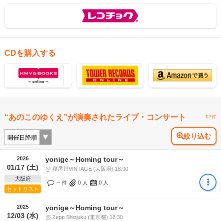
CDを購入する
“あのこのゆくえ”が演奏されたライブ・コンサート
97件
絞り込む
2026
yonige～Homing tour～
01/17 (土)
@ 寝屋川VINTAGE (大阪府) 18:00
大阪府
-- 件
0
人
0
人
セットリスト
2025
yonige～Homing tour～
12/03 (水)
@ Zepp Shinjuku (東京都) 18:30