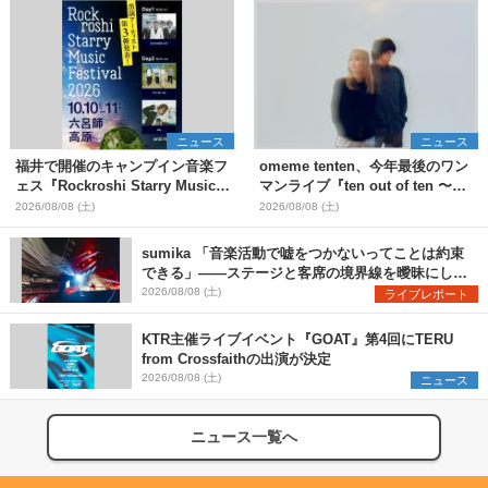
ニュース
ニュース
福井で開催のキャンプイン音楽フ
omeme tenten、今年最後のワン
ェス『Rockroshi Starry Music
マンライブ『ten out of ten 〜
Festival 2026』第3弾出演者とし
one man〜』を11月に開催決定
2026/08/08 (土)
2026/08/08 (土)
てSCOOBIE DO、かりゆし58、
Reiを発表
sumika 「音楽活動で嘘をつかないってことは約束
できる」――ステージと客席の境界線を曖昧にし
た、ツアーファイナル武道館公演レポート
2026/08/08 (土)
ライブレポート
KTR主催ライブイベント『GOAT』第4回にTERU
from Crossfaithの出演が決定
2026/08/08 (土)
ニュース
ニュース一覧へ