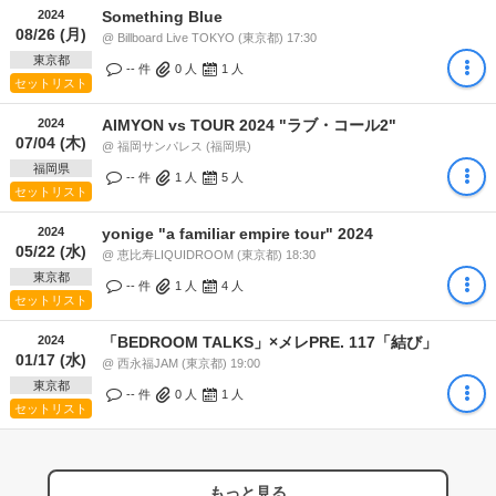
2024
Something Blue
08/26 (月)
@ Billboard Live TOKYO (東京都) 17:30
東京都
-- 件
0
人
1
人
セットリスト
2024
AIMYON vs TOUR 2024 "ラブ・コール2"
07/04 (木)
@ 福岡サンパレス (福岡県)
福岡県
-- 件
1
人
5
人
セットリスト
2024
yonige "a familiar empire tour" 2024
05/22 (水)
@ 恵比寿LIQUIDROOM (東京都) 18:30
東京都
-- 件
1
人
4
人
セットリスト
2024
「BEDROOM TALKS」×メレPRE. 117「結び」
01/17 (水)
@ 西永福JAM (東京都) 19:00
東京都
-- 件
0
人
1
人
セットリスト
もっと見る