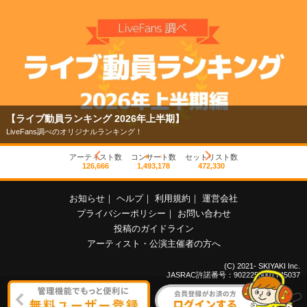
【ライブ動員ランキング 2026年上半期】
LiveFans調べのオリジナルランキング！
アーティスト数
コンサート数
セットリスト数
126,666
1,493,178
472,330
お知らせ
｜
ヘルプ
｜
利用規約
｜
運営会社
プライバシーポリシー
｜
お問い合わせ
投稿のガイドライン
アーティスト・公演主催者の方へ
(C) 2021- SKIYAKI Inc.
JASRAC許諾番号：9022255001Y45037