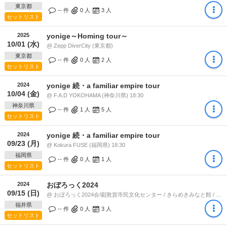
東京都
-- 件
0
人
3
人
セットリスト
2025
yonige～Homing tour～
10/01 (水)
@ Zepp DiverCity (東京都)
東京都
-- 件
0
人
2
人
セットリスト
2024
yonige 続・a familiar empire tour
10/04 (金)
@ F.A.D YOKOHAMA (神奈川県) 18:30
神奈川県
-- 件
1
人
5
人
セットリスト
2024
yonige 続・a familiar empire tour
09/23 (月)
@ Kokura FUSE (福岡県) 18:30
福岡県
-- 件
0
人
1
人
セットリスト
2024
おぼろっく2024
09/15 (日)
@ おぼろっく2024会場[敦賀市民文化センター / きらめきみなと館 / 金ヶ崎緑地] (福井県) 15:45
福井県
-- 件
0
人
3
人
セットリスト