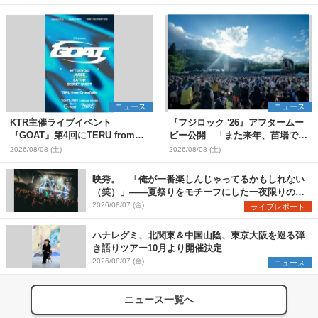
ニュース
ニュース
KTR主催ライブイベント
『フジロック '26』アフタームー
『GOAT』第4回にTERU from
ビー公開 「また来年、苗場でお
Crossfaithの出演が決定
会いしましょう！」
2026/08/08 (土)
2026/08/08 (土)
映秀。 「俺が一番楽しんじゃってるかもしれない
（笑）」――夏祭りをモチーフにした一夜限りのス
ペシャルライブ『色祭』レポート
2026/08/07 (金)
ライブレポート
ハナレグミ、北関東＆中国山陰、東京大阪を巡る弾
き語りツアー10月より開催決定
2026/08/07 (金)
ニュース
ニュース一覧へ