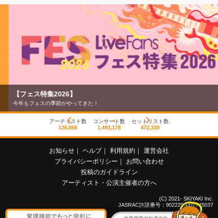
【フェス特集2026】
今年もフェスの季節がやってきた！
アーティスト数
コンサート数
セットリスト数
126,666
1,493,178
472,330
お知らせ
｜
ヘルプ
｜
利用規約
｜
運営会社
プライバシーポリシー
｜
お問い合わせ
投稿のガイドライン
アーティスト・公演主催者の方へ
(C) 2021- SKIYAKI Inc.
JASRAC許諾番号：9022255001Y45037