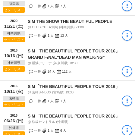
福岡県
-- 件
1
人
7
人
セットリスト
2020
SiM THE SHOW THE BEAUTiFUL PEOPLE
11/21 (土)
@ CLUB CITTA'川崎 (神奈川県) 21:00
神奈川県
-- 件
1
人
13
人
セットリスト
2016
SiM「THE BEAUTiFUL PEOPLE TOUR 2016」
10/16 (日)
GRAND FiNAL"DEAD MAN WALKiNG"
神奈川県
@ 横浜アリーナ (神奈川県) 18:30
セットリスト
-- 件
24
人
112
人
2016
SiM「THE BEAUTiFUL PEOPLE TOUR 2016」
10/11 (火)
@ 宮崎SR-BOX (宮崎県) 19:30
宮崎県
-- 件
1
人
1
人
セットリスト
2016
SiM「THE BEAUTiFUL PEOPLE TOUR 2016」
06/26 (日)
@ 桜坂セントラル (沖縄県)
沖縄県
-- 件
1
人
6
人
セットリスト