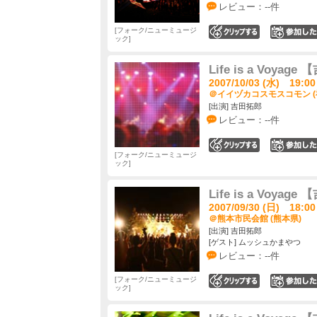
レビュー：--件
フォーク/ニューミュージ
0
ック
Life is a Voyage
2007/10/03 (水) 19:00
＠イイヅカコスモスコモン (
[出演] 吉田拓郎
レビュー：--件
0
フォーク/ニューミュージ
ック
Life is a Voyage
2007/09/30 (日) 18:00
＠熊本市民会館 (熊本県)
[出演] 吉田拓郎
[ゲスト] ムッシュかまやつ
レビュー：--件
フォーク/ニューミュージ
0
ック