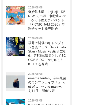
2026/08/08
奇妙礼太郎、kojikoji、DE
NIMSら出演、和歌山のマ
ーケット型野外イベント
『PICNIC JAM 2026』早
割チケット発売開始
2026/08/08
福井で開催のキャンプイ
ン音楽フェス『Rockroshi
Starry Music Festival 202
6』第3弾出演者としてSC
OOBIE DO、かりゆし5
8、Reiを発表
2026/08/08
omeme tenten、今年最後
のワンマンライブ『ten o
ut of ten 〜one man〜』
を11月に開催決定
2026/08/08