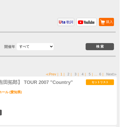
購入
歌詞
開催年
≪Prev
｜
1
｜
2
｜
3
｜
4
｜
5
｜…
6
｜
Next≫
 【吉田拓郎】 TOUR 2007 "Country"
セットリスト
ール (愛知県)
1