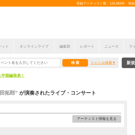
登録アーティスト数：126,684件 登録コ
ケット
オンラインライブ
編集部
レポート
ニュース
ラ
新規
ジャンル検索
ここから！
上半期編発表！
ここから！
田拓郎”
が演奏されたライブ・コンサート
上半期編発表！
アーティスト情報を見る