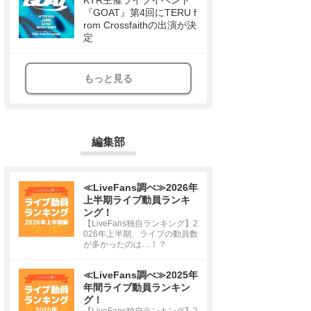
KTR主催ライブイベント
『GOAT』第4回にTERU f
rom Crossfaithの出演が決
定
もっと見る
編集部
≪LiveFans調べ≫2026年
上半期ライブ動員ランキ
ング！
【LiveFans独自ランキング】2
026年上半期、ライブの動員数
が多かったのは…！？
≪LiveFans調べ≫2025年
年間ライブ動員ランキン
グ！
【LiveFans独自ランキング】2