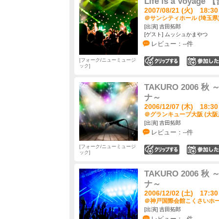
Life is a Voyage
2007/08/21 (火) 18:30
＠サンシティホール (埼玉県
[出演] 吉田拓郎
[ゲスト] ムッシュかまやつ
レビュー：--件
フォーク/ニューミュージ
0
ック
TAKURO 2006
ナ～
2006/12/07 (木) 18:30
＠グランキューブ大阪 (大阪
[出演] 吉田拓郎
レビュー：--件
フォーク/ニューミュージ
0
ック
TAKURO 2006
ナ～
2006/12/02 (土) 17:30
＠神戸国際会館こくさいホール
[出演] 吉田拓郎
レビュー：--件