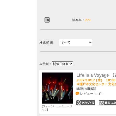
18
演奏率：
20%
検索範囲
表示順：
Life is a Voyage
2007/10/17 (水) 18:30
＠瀬戸市文化センター 文化ホ
[出演] 吉田拓郎
レビュー：--件
0
フォーク/ニューミュージ
ック