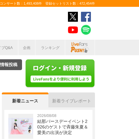
ンサート数：1,493,408件 登録セットリスト数：472,454件
イブQ&A
企画
ランキング
情報投稿
新着ニュース
新着ライブレポート
2026/08/08
結那バースデーイベント2
026のゲストで斉藤朱夏＆
愛美の出演が決定