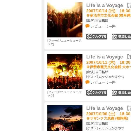
Life is a Voyage
2007/10/14 (日) 18:30
＠多治見市文化会館 (岐阜県
[出演] 吉田拓郎
レビュー：--件
0
フォーク/ニューミュージ
ック
Life is a Voyage
2007/10/11 (木) 18:30
＠伊勢市観光文化会館 大ホー
[出演] 吉田拓郎
[ゲスト] ムッシュかまやつ
レビュー：--件
フォーク/ニューミュージ
0
ック
Life is a Voyage
2007/10/06 (土) 18:30
＠サザンクス筑後 (福岡県)
[出演] 吉田拓郎
[ゲスト] ムッシュかまやつ