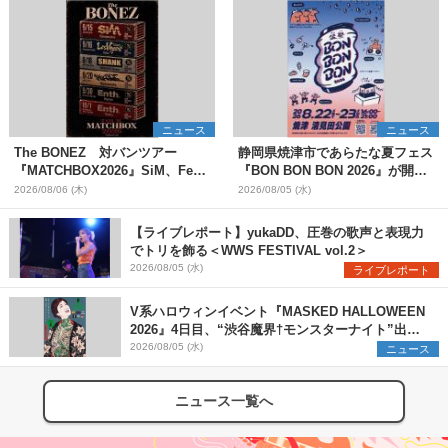
ニュース
ニュース
The BONEZ 対バンツアー
静岡県焼津市であらたな夏フェス
『MATCHBOX2026』SiM、Fear,
『BON BON BON 2026』が開
and Loathing in Las Vegasら対
催 音楽ライブ×盆踊り×DJ×屋台
2026/08/06 (木)
2026/08/05 (水)
バンアーティストを一斉解禁
グルメ×ランタンナイトで彩る2日
間
【ライブレポート】yukaDD、圧巻の歌声と表現力
でトリを飾る＜WWS FESTIVAL vol.2＞
2026/08/05 (水)
ライブレポート
V系ハロウィンイベント『MASKED HALLOWEEN
2026』4日目、“渋谷魔界†モンスターナイト”出演6
組を発表
2026/08/05 (水)
ニュース
ニュース一覧へ