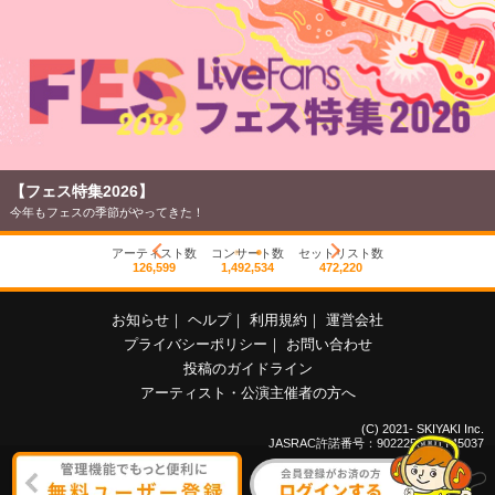
【フェス特集2026】
今年もフェスの季節がやってきた！
アーティスト数
コンサート数
セットリスト数
126,599
1,492,534
472,220
お知らせ
｜
ヘルプ
｜
利用規約
｜
運営会社
プライバシーポリシー
｜
お問い合わせ
投稿のガイドライン
アーティスト・公演主催者の方へ
(C) 2021- SKIYAKI Inc.
JASRAC許諾番号：9022255001Y45037