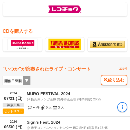
CDを購入する
“いつか”が演奏されたライブ・コンサート
237件
絞り込む
2024
MURO FESTIVAL 2024
07/21 (日)
@ 横浜赤レンガ倉庫 野外特設会場 (神奈川県) 20:25
神奈川県
-- 件
0
人
3
人
セットリスト
2024
Sign's Fest. 2024
06/30 (日)
@ 米子コンベンションセンター BiG SHiP (鳥取県) 17:45