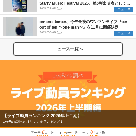
Starry Music Festival 2026』第3弾出演者として
SCOOBIE DO、かりゆし58、Reiを発表
2026/08/08 (土)
ニュース
omeme tenten、今年最後のワンマンライブ『ten
out of ten 〜one man〜』を11月に開催決定
2026/08/08 (土)
ニュース
ニュース一覧へ
【ライブ動員ランキング 2026年上半期】
LiveFans調べのオリジナルランキング！
アーティスト数
コンサート数
セットリスト数