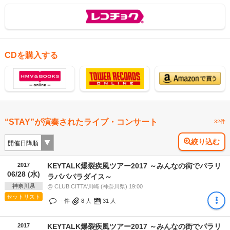
CDを購入する
“STAY”が演奏されたライブ・コンサート
32件
絞り込む
2017
KEYTALK爆裂疾風ツアー2017 ～みんなの街でパラリ
06/28 (水)
ラパパパラダイス～
神奈川県
@ CLUB CITTA'川崎 (神奈川県) 19:00
セットリスト
-- 件
8
人
31
人
2017
KEYTALK爆裂疾風ツアー2017 ～みんなの街でパラリ