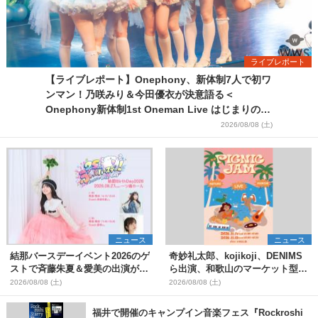
ライブレポート
【ライブレポート】Onephony、新体制7人で初ワ
ンマン！乃咲みり＆今田優衣が決意語る＜
Onephony新体制1st Oneman Live はじまりの夏
＞
2026/08/08 (土)
ニュース
ニュース
結那バースデーイベント2026のゲ
奇妙礼太郎、kojikoji、DENIMS
ストで斉藤朱夏＆愛美の出演が決
ら出演、和歌山のマーケット型野
定
外イベント『PICNIC JAM
2026/08/08 (土)
2026/08/08 (土)
2026』早割チケット発売開始
福井で開催のキャンプイン音楽フェス『Rockroshi