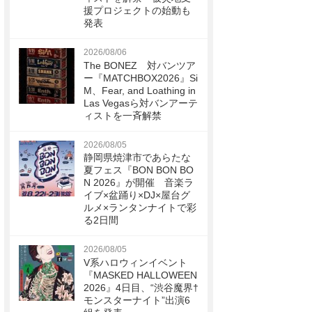
援プロジェクトの始動も
発表
2026/08/06
The BONEZ 対バンツア
ー『MATCHBOX2026』Si
M、Fear, and Loathing in
Las Vegasら対バンアーテ
ィストを一斉解禁
2026/08/05
静岡県焼津市であらたな
夏フェス『BON BON BO
N 2026』が開催 音楽ラ
イブ×盆踊り×DJ×屋台グ
ルメ×ランタンナイトで彩
る2日間
2026/08/05
V系ハロウィンイベント
『MASKED HALLOWEEN
2026』4日目、“渋谷魔界†
モンスターナイト”出演6