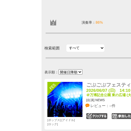
演奏率：
86%
2
検索範囲
表示順：
ごぶごぶフェスティバ
2026/06/07 (日) 14:10
＠万博記念公園 東の広場 (大
[出演] NEWS
レビュー：--件
0
ポップス
アイドル
ロック