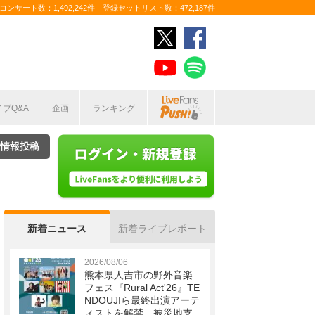
ンサート数：1,492,242件 登録セットリスト数：472,187件
イブQ&A
企画
ランキング
情報投稿
新着ニュース
新着ライブレポート
2026/08/06
熊本県人吉市の野外音楽
フェス『Rural Act'26』TE
NDOUJIら最終出演アーテ
ィストを解禁 被災地支