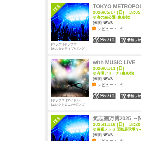
TOKYO METROPOLI
2026/05/17 (日) 18:05
＠海の森公園 (東京都)
[出演] NEWS
レビュー：--件
0
ロック
ポップス
オルタナティブ/パンク
with MUSIC LIVE
2026/01/11 (日)
＠有明アリーナ (東京都)
[出演] NEWS
レビュー：--件
0
ポップス
アイドル
エレクトロニカ/ダンス
氣志團万博2025 
2025/11/16 (日) 18:20
＠幕張メッセ 国際展示場 9～
[出演] NEWS
レビュー：--件