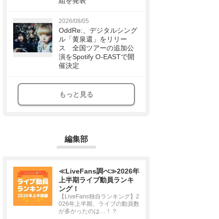
組を発表
2026/08/05
OddRe:、デジタルシング
ル「黄泉還」をリリー
ス 全国ツアーの追加公
演をSpotify O-EASTで開
催決定
もっと見る
編集部
≪LiveFans調べ≫2026年
上半期ライブ動員ランキ
ング！
【LiveFans独自ランキング】2
026年上半期、ライブの動員数
が多かったのは…！？