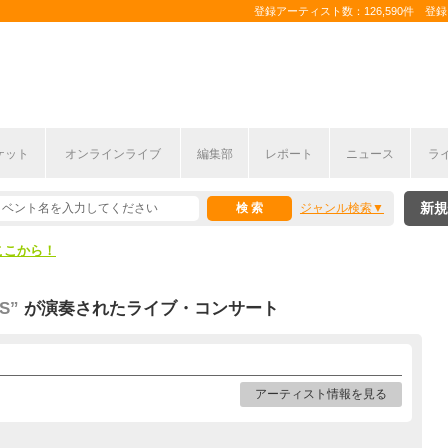
登録アーティスト数：126,590件 登録コ
ケット
オンラインライブ
編集部
レポート
ニュース
ラ
ここから！
新規
ジャンル検索
上半期編発表！
ここから！
上半期編発表！
WS”
が演奏されたライブ・コンサート
アーティスト情報を見る