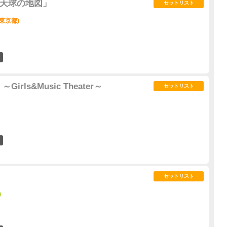
9 「天球の地図」
セットリスト
東京都)
4
rls&Music Theater～
セットリスト
0
セットリスト
)