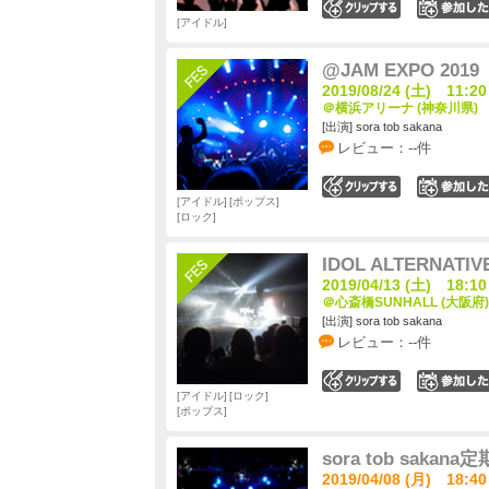
0
アイドル
@JAM EXPO 2019
2019/08/24 (土) 11:20
＠横浜アリーナ (神奈川県)
[出演] sora tob sakana
レビュー：--件
0
アイドル
ポップス
ロック
IDOL ALTERNATIV
2019/04/13 (土) 18:10
＠心斎橋SUNHALL (大阪府)
[出演] sora tob sakana
レビュー：--件
0
アイドル
ロック
ポップス
sora tob sak
2019/04/08 (月) 18:40