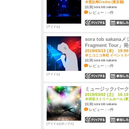
＠恵比寿CreAto (東京都)
[出演] sora tob sakana
レビュー：--件
0
アイドル
sora tob saka
Fragment Tou
2019/03/13 (水) 19:00
＠ニコニコ本社 イベントスペ
[出演] sora tob sakana
レビュー：--件
アイドル
0
ミュージックパーク ～Gi
2019/03/02 (土) 16:10
＠渋谷ストリームホール (東
[出演] sora tob sakana
レビュー：--件
0
アイドル
ポップス