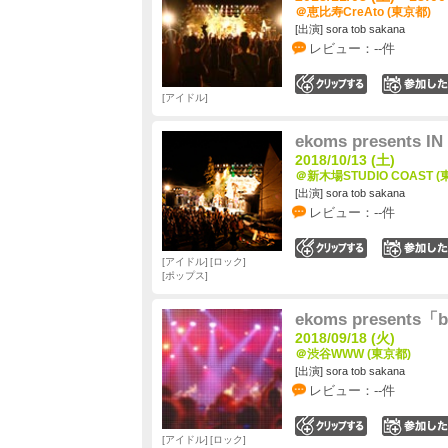
＠恵比寿CreAto (東京都)
[出演] sora tob sakana
レビュー：--件
0
アイドル
ekoms presents IN
2018/10/13 (土)
＠新木場STUDIO COAST (
[出演] sora tob sakana
レビュー：--件
0
アイドル
ロック
ポップス
ekoms presents「b
2018/09/18 (火)
＠渋谷WWW (東京都)
[出演] sora tob sakana
レビュー：--件
0
アイドル
ロック