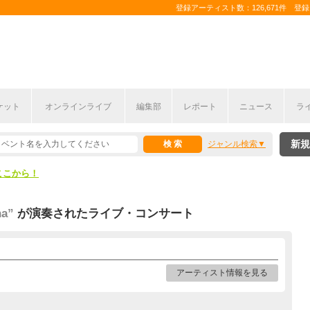
登録アーティスト数：126,671件 登録コ
ケット
オンラインライブ
編集部
レポート
ニュース
ラ
ここから！
新規
ジャンル検索
上半期編発表！
ここから！
上半期編発表！
na”
が演奏されたライブ・コンサート
アーティスト情報を見る