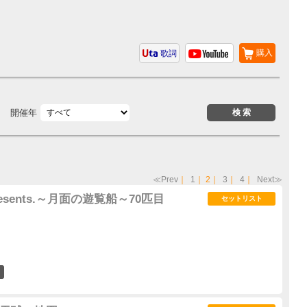
購入
歌詞
開催年
≪Prev
｜
1
｜
2
｜
3
｜
4
｜
Next≫
a presents.～月面の遊覧船～70匹目
セットリスト
0