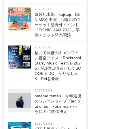
2026/08/08
奇妙礼太郎、kojikoji、DE
NIMSら出演、和歌山のマ
ーケット型野外イベント
『PICNIC JAM 2026』早
割チケット発売開始
2026/08/08
福井で開催のキャンプイ
ン音楽フェス『Rockroshi
Starry Music Festival 202
6』第3弾出演者としてSC
OOBIE DO、かりゆし5
8、Reiを発表
2026/08/08
omeme tenten、今年最後
のワンマンライブ『ten o
ut of ten 〜one man〜』
を11月に開催決定
2026/08/08