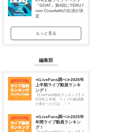
KTR主催ライブイベント
『GOAT』第4回にTERU f
rom Crossfaithの出演が決
定
もっと見る
編集部
≪LiveFans調べ≫2026年
上半期ライブ動員ランキ
ング！
【LiveFans独自ランキング】2
026年上半期、ライブの動員数
が多かったのは…！？
≪LiveFans調べ≫2025年
年間ライブ動員ランキン
グ！
【LiveFans独自ランキング】2