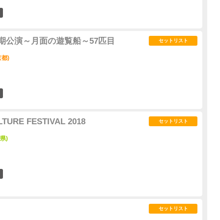
0
ana 定期公演～月面の遊覧船～57匹目
セットリスト
京都)
1
LTURE FESTIVAL 2018
セットリスト
県)
1
セットリスト