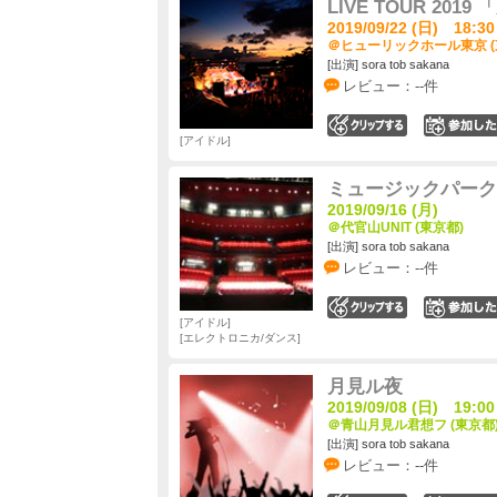
LIVE TOUR 201
2019/09/22 (日) 18:30
＠ヒューリックホール東京 (
[出演] sora tob sakana
レビュー：--件
0
アイドル
ミュージックパーク ～Gi
2019/09/16 (月)
＠代官山UNIT (東京都)
[出演] sora tob sakana
レビュー：--件
0
アイドル
エレクトロニカ/ダンス
月見ル夜
2019/09/08 (日) 19:00
＠青山月見ル君想フ (東京都
[出演] sora tob sakana
レビュー：--件