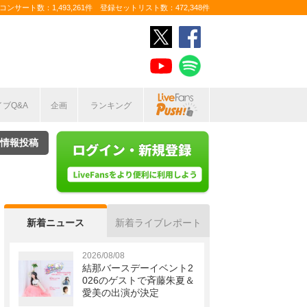
ンサート数：1,493,261件 登録セットリスト数：472,348件
イブQ&A
企画
ランキング
情報投稿
新着ニュース
新着ライブレポート
2026/08/08
結那バースデーイベント2
026のゲストで斉藤朱夏＆
愛美の出演が決定