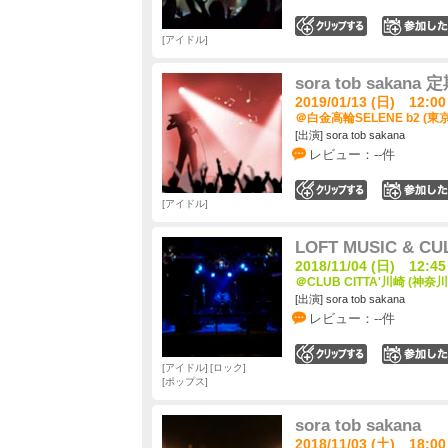
0
アイドル
sora tob sak
2019/01/13 (日) 12:00
＠白金高輪SELENE b2 (東
[出演] sora tob sakana
レビュー：--件
0
アイドル
LOFT MUSIC & CU
2018/11/04 (日) 12:45
＠CLUB CITTA'川崎 (神奈川
[出演] sora tob sakana
レビュー：--件
0
アイドル
ロック
ポップス
sora tob sakana
2018/11/03 (土) 18:00