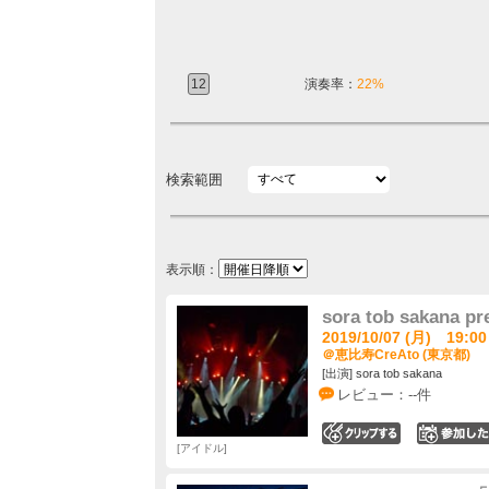
12
演奏率：
22%
検索範囲
表示順：
sora tob sakan
2019/10/07 (月) 19:00
＠恵比寿CreAto (東京都)
[出演] sora tob sakana
レビュー：--件
0
アイドル