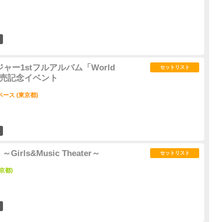
1
naメジャー1stフルアルバム「World
セットリスト
r」発売記念イベント
ース (東京都)
0
rls&Music Theater～
セットリスト
京都)
0