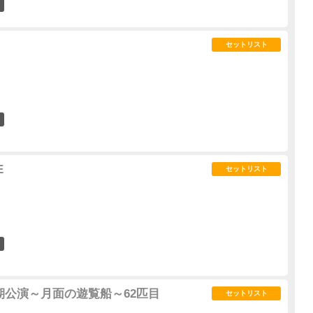
0
セットリスト
1
E
セットリスト
1
ana定期公演～月面の遊覧船～62匹目
セットリスト