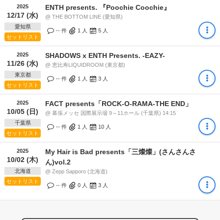
2025
ENTH presents. 『Poochie Coochie』
12/17 (水)
@ THE BOTTOM LINE (愛知県)
愛知県
-- 件
1
人
5
人
セットリスト
2025
SHADOWS x ENTH Presents. -EAZY-
11/26 (水)
@ 恵比寿LIQUIDROOM (東京都)
東京都
-- 件
1
人
3
人
セットリスト
2025
FACT presents「ROCK-O-RAMA-THE END」
10/05 (日)
@ 幕張メッセ 国際展示場 9～11ホール (千葉県) 14:15
千葉県
-- 件
1
人
10
人
セットリスト
2025
My Hair is Bad presents「三燦燦」(さんさんさ
10/02 (木)
ん)vol.2
北海道
@ Zepp Sapporo (北海道)
セットリスト
-- 件
0
人
3
人