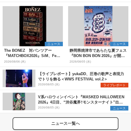
ニュース
ニュース
The BONEZ 対バンツアー
静岡県焼津市であらたな夏フェス
『MATCHBOX2026』SiM、Fear,
『BON BON BON 2026』が開
and Loathing in Las Vegasら対
催 音楽ライブ×盆踊り×DJ×屋台
2026/08/06 (木)
2026/08/05 (水)
バンアーティストを一斉解禁
グルメ×ランタンナイトで彩る2日
間
【ライブレポート】yukaDD、圧巻の歌声と表現力
でトリを飾る＜WWS FESTIVAL vol.2＞
2026/08/05 (水)
ライブレポート
V系ハロウィンイベント『MASKED HALLOWEEN
2026』4日目、“渋谷魔界†モンスターナイト”出演6
組を発表
2026/08/05 (水)
ニュース
ニュース一覧へ