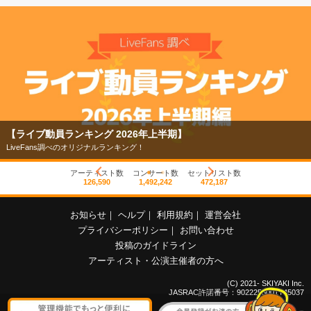
【ライブ動員ランキング 2026年上半期】
LiveFans調べのオリジナルランキング！
アーティスト数
コンサート数
セットリスト数
126,590
1,492,242
472,187
お知らせ
｜
ヘルプ
｜
利用規約
｜
運営会社
プライバシーポリシー
｜
お問い合わせ
投稿のガイドライン
アーティスト・公演主催者の方へ
(C) 2021- SKIYAKI Inc.
JASRAC許諾番号：9022255001Y45037