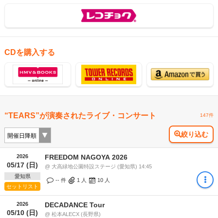
CDを購入する
“TEARS”が演奏されたライブ・コンサート
147件
絞り込む
2026
FREEDOM NAGOYA 2026
05/17 (日)
@ 大高緑地公園特設ステージ (愛知県) 14:45
愛知県
-- 件
1
人
10
人
セットリスト
2026
DECADANCE Tour
05/10 (日)
@ 松本ALECX (長野県)