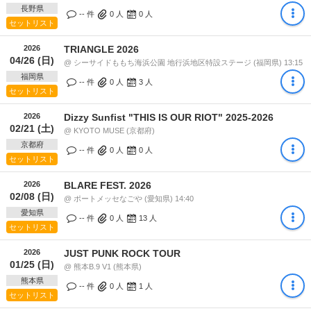
長野県
-- 件
0
人
0
人
セットリスト
2026
TRIANGLE 2026
04/26 (日)
@ シーサイドももち海浜公園 地行浜地区特設ステージ (福岡県) 13:15
福岡県
-- 件
0
人
3
人
セットリスト
2026
Dizzy Sunfist "THIS IS OUR RIOT" 2025-2026
02/21 (土)
@ KYOTO MUSE (京都府)
京都府
-- 件
0
人
0
人
セットリスト
2026
BLARE FEST. 2026
02/08 (日)
@ ポートメッセなごや (愛知県) 14:40
愛知県
-- 件
0
人
13
人
セットリスト
2026
JUST PUNK ROCK TOUR
01/25 (日)
@ 熊本B.9 V1 (熊本県)
熊本県
-- 件
0
人
1
人
セットリスト