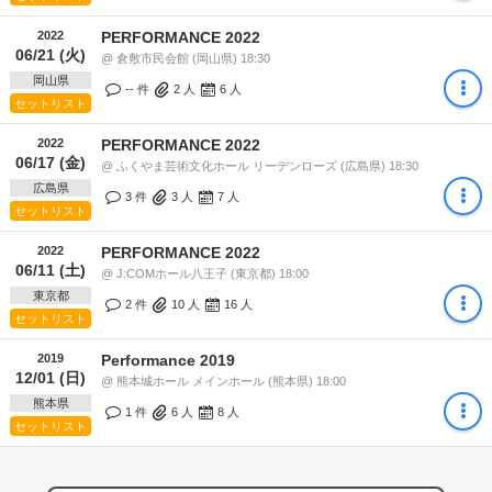
2022
PERFORMANCE 2022
06/21 (火)
@ 倉敷市民会館 (岡山県) 18:30
岡山県
-- 件
2
人
6
人
セットリスト
2022
PERFORMANCE 2022
06/17 (金)
@ ふくやま芸術文化ホール リーデンローズ (広島県) 18:30
広島県
3 件
3
人
7
人
セットリスト
2022
PERFORMANCE 2022
06/11 (土)
@ J:COMホール八王子 (東京都) 18:00
東京都
2 件
10
人
16
人
セットリスト
2019
Performance 2019
12/01 (日)
@ 熊本城ホール メインホール (熊本県) 18:00
熊本県
1 件
6
人
8
人
セットリスト