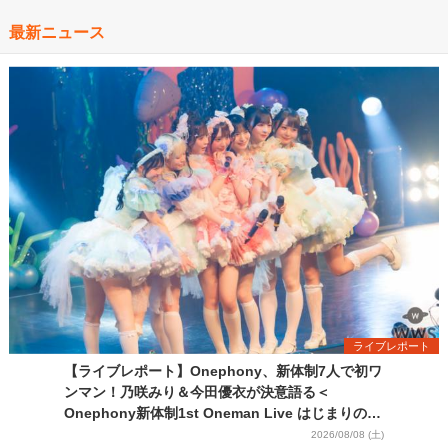
最新ニュース
ライブレポート
【ライブレポート】Onephony、新体制7人で初ワ
ンマン！乃咲みり＆今田優衣が決意語る＜
Onephony新体制1st Oneman Live はじまりの夏
＞
2026/08/08 (土)