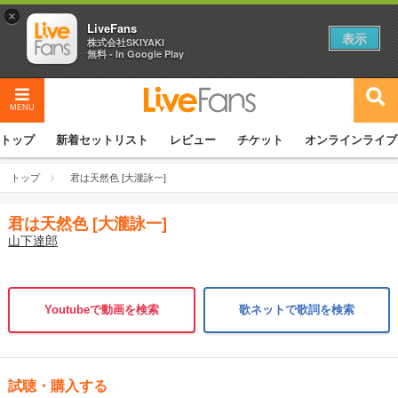
×
LiveFans
表示
株式会社SKIYAKI
無料 - In Google Play
MENU
トップ
新着セットリスト
レビュー
チケット
オンラインライブ
トップ
君は天然色 [大瀧詠一]
君は天然色 [大瀧詠一]
山下達郎
Youtubeで動画を検索
歌ネットで歌詞を検索
試聴・購入する