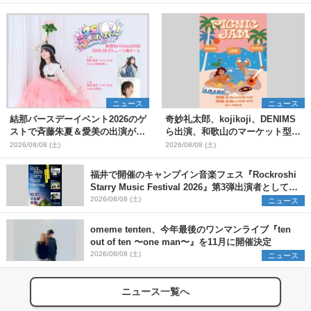
ニュース
ニュース
結那バースデーイベント2026のゲ
奇妙礼太郎、kojikoji、DENIMS
ストで斉藤朱夏＆愛美の出演が決
ら出演、和歌山のマーケット型野
定
外イベント『PICNIC JAM
2026/08/08 (土)
2026/08/08 (土)
2026』早割チケット発売開始
福井で開催のキャンプイン音楽フェス『Rockroshi
Starry Music Festival 2026』第3弾出演者として
SCOOBIE DO、かりゆし58、Reiを発表
2026/08/08 (土)
ニュース
omeme tenten、今年最後のワンマンライブ『ten
out of ten 〜one man〜』を11月に開催決定
2026/08/08 (土)
ニュース
ニュース一覧へ