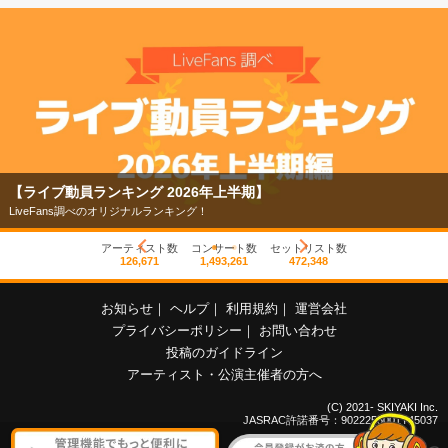
【ライブ動員ランキング 2026年上半期】
LiveFans調べのオリジナルランキング！
アーティスト数
コンサート数
セットリスト数
126,671
1,493,261
472,348
お知らせ
｜
ヘルプ
｜
利用規約
｜
運営会社
プライバシーポリシー
｜
お問い合わせ
投稿のガイドライン
アーティスト・公演主催者の方へ
(C) 2021- SKIYAKI Inc.
JASRAC許諾番号：9022255001Y45037