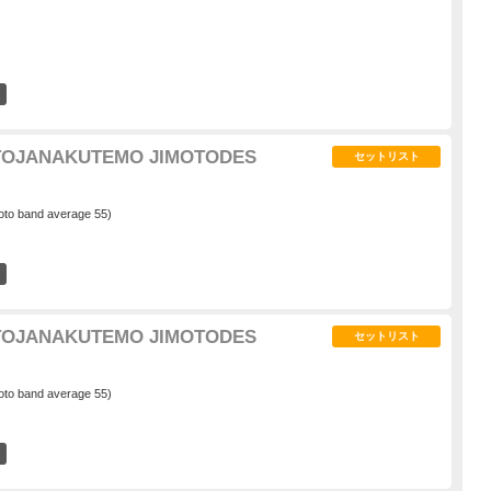
1
TOJANAKUTEMO JIMOTODES
セットリスト
oto band average 55)
2
TOJANAKUTEMO JIMOTODES
セットリスト
oto band average 55)
1