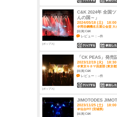
0
C&K 2024年 
んの国～」
2024/05/18 (土) 18:00
＠岡谷鋼機名古屋公会堂 大ホ
[出演] C&K
レビュー：--件
ポップス
0
「CK PEAS」発
2023/12/19 (火) 18:30
＠東京キネマ倶楽部 (東京都
[出演] C&K
レビュー：--件
0
ポップス
JIMOTODES JIMO
2023/11/25 (土) 18:00
＠仙台PIT (宮城県)
[出演] C&K