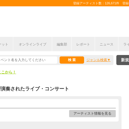
登録アーティスト数：126,671件 登録コ
ケット
オンラインライブ
編集部
レポート
ニュース
ラ
ここから！
新規
ジャンル検索
上半期編発表！
ここから！
上半期編発表！
が演奏されたライブ・コンサート
アーティスト情報を見る