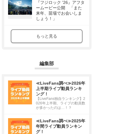
『フジロック '26』アフタ
ームービー公開 「また
来年、苗場でお会いしま
しょう！」
もっと見る
編集部
≪LiveFans調べ≫2026年
上半期ライブ動員ランキ
ング！
【LiveFans独自ランキング】2
026年上半期、ライブの動員数
が多かったのは…！？
≪LiveFans調べ≫2025年
年間ライブ動員ランキン
グ！