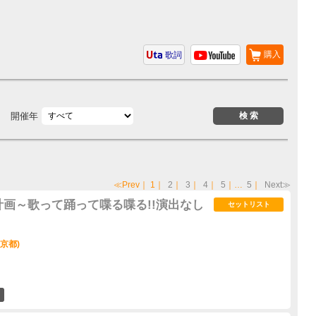
購入
歌詞
開催年
≪Prev
｜
1
｜
2
｜
3
｜
4
｜
5
｜…
5
｜
Next≫
計画～歌って踊って喋る喋る!!演出なし
セットリスト
東京都)
10