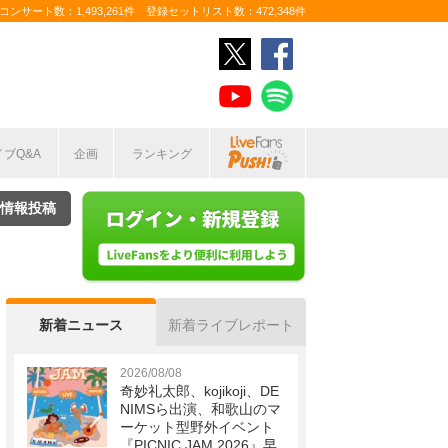
ンサート数：1,493,261件 登録セットリスト数：472,348件
イブQ&A
企画
ランキング
情報投稿
新着ニュース
新着ライブレポート
2026/08/08
奇妙礼太郎、kojikoji、DE
NIMSら出演、和歌山のマ
ーケット型野外イベント
『PICNIC JAM 2026』早