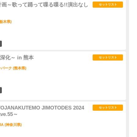
計画～歌って踊って喋る喋る!!演出なし
セットリスト
栃木県)
4
化～ in 熊本
セットリスト
ーク (熊本県)
3
TOJANAKUTEMO JIMOTODES 2024
セットリスト
ve.55～
AMA (神奈川県)