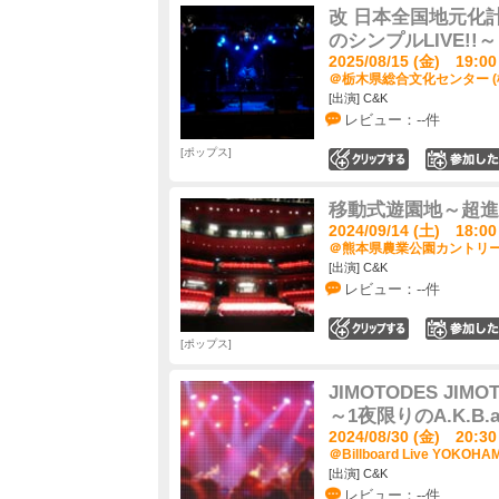
改 日本全国地元化
のシンプルLIVE!!～
2025/08/15 (金) 19:00
＠栃木県総合文化センター (
[出演] C&K
レビュー：--件
ポップス
0
移動式遊園地～超進深
2024/09/14 (土) 18:00
＠熊本県農業公園カントリーパ
[出演] C&K
レビュー：--件
0
ポップス
JIMOTODES JIMO
～1夜限りのA.K.B.a
2024/08/30 (金) 20:30
＠Billboard Live YOKOH
[出演] C&K
レビュー：--件