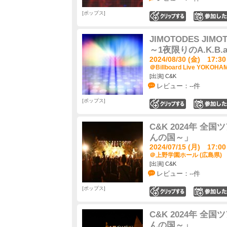
ポップス
0
JIMOTODES JIMO
～1夜限りのA.K.B.a
2024/08/30 (金) 17:30
＠Billboard Live YOKOH
[出演] C&K
レビュー：--件
ポップス
0
C&K 2024年 
んの国～」
2024/07/15 (月) 17:00
＠上野学園ホール (広島県)
[出演] C&K
レビュー：--件
ポップス
0
C&K 2024年 
んの国～」