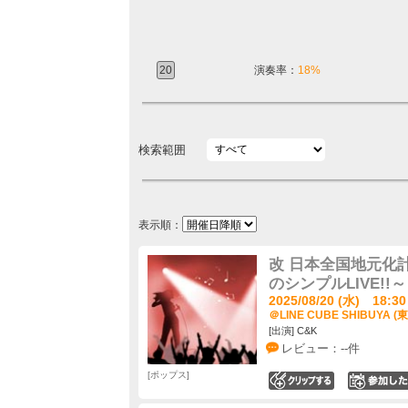
20
演奏率：
18%
検索範囲
表示順：
改 日本全国地元化
のシンプルLIVE!!～
2025/08/20 (水) 18:30
＠LINE CUBE SHIBUYA (
[出演] C&K
レビュー：--件
ポップス
0