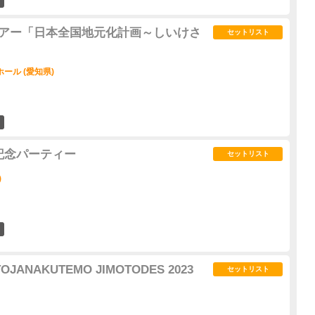
8
全国ツアー「日本全国地元化計画～しいけさ
セットリスト
ール (愛知県)
7
売記念パーティー
セットリスト
)
6
TOJANAKUTEMO JIMOTODES 2023
セットリスト