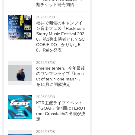
割チケット発売開始
2026/08/08
福井で開催のキャンプイ
ン音楽フェス『Rockroshi
Starry Music Festival 202
6』第3弾出演者としてSC
OOBIE DO、かりゆし5
8、Reiを発表
2026/08/08
omeme tenten、今年最後
のワンマンライブ『ten o
ut of ten 〜one man〜』
を11月に開催決定
2026/08/08
KTR主催ライブイベント
『GOAT』第4回にTERU f
rom Crossfaithの出演が決
定
2026/08/08