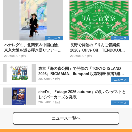
ニュース
ニュース
ハナレグミ、北関東＆中国山陰、
長野で開催の『りんご音楽祭
東京大阪を巡る弾き語りツアー10
2026』Olive Oil、TENDOUJIら
月より開催決定
第11弾出演アーティスト（16組）
2026/08/07 (金)
2026/08/07 (金)
を発表
東京「海の森公園」で開催の『TOKYO ISLAND
2026』BIGMAMA、flumpoolら第3弾出演者7組を
発表 ワークショップ・アート出展者を募集
2026/08/07 (金)
ニュース
chef’s、『utage 2026 autumn』の対バンゲストと
してパーカーズを発表
2026/08/07 (金)
ニュース
ニュース一覧へ