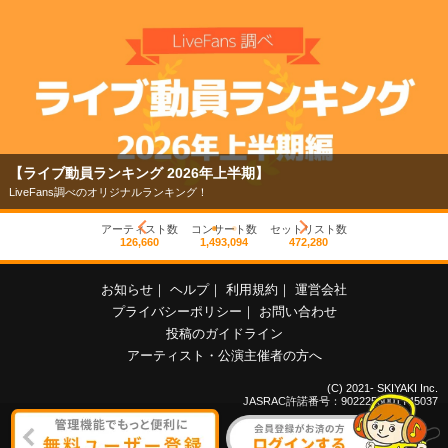
【ライブ動員ランキング 2026年上半期】
LiveFans調べのオリジナルランキング！
アーティスト数
コンサート数
セットリスト数
126,660
1,493,094
472,280
お知らせ
｜
ヘルプ
｜
利用規約
｜
運営会社
プライバシーポリシー
｜
お問い合わせ
投稿のガイドライン
アーティスト・公演主催者の方へ
(C) 2021- SKIYAKI Inc.
JASRAC許諾番号：9022255001Y45037