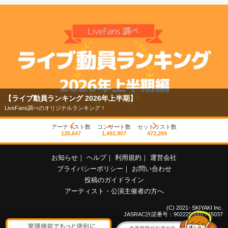
【ライブ動員ランキング 2026年上半期】
LiveFans調べのオリジナルランキング！
アーティスト数
コンサート数
セットリスト数
126,647
1,492,907
472,269
お知らせ
｜
ヘルプ
｜
利用規約
｜
運営会社
プライバシーポリシー
｜
お問い合わせ
投稿のガイドライン
アーティスト・公演主催者の方へ
(C) 2021- SKIYAKI Inc.
JASRAC許諾番号：9022255001Y45037