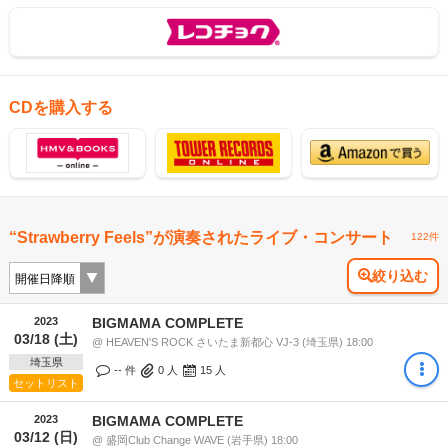
CDを購入する
“Strawberry Feels”が演奏されたライブ・コンサート
122件
絞り込む
2023
BIGMAMA COMPLETE
03/18 (土)
@ HEAVEN'S ROCK さいたま新都心 VJ-3 (埼玉県) 18:00
埼玉県
-- 件
0
人
15
人
セットリスト
2023
BIGMAMA COMPLETE
03/12 (日)
@ 盛岡Club Change WAVE (岩手県) 18:00