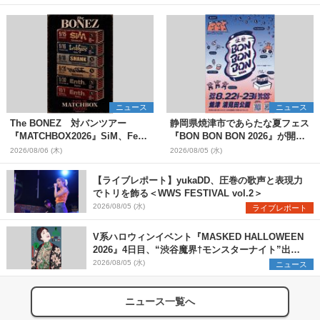
ニュース
ニュース
The BONEZ 対バンツアー
静岡県焼津市であらたな夏フェス
『MATCHBOX2026』SiM、Fear,
『BON BON BON 2026』が開
and Loathing in Las Vegasら対
催 音楽ライブ×盆踊り×DJ×屋台
2026/08/06 (木)
2026/08/05 (水)
バンアーティストを一斉解禁
グルメ×ランタンナイトで彩る2日
間
【ライブレポート】yukaDD、圧巻の歌声と表現力
でトリを飾る＜WWS FESTIVAL vol.2＞
2026/08/05 (水)
ライブレポート
V系ハロウィンイベント『MASKED HALLOWEEN
2026』4日目、“渋谷魔界†モンスターナイト”出演6
組を発表
2026/08/05 (水)
ニュース
ニュース一覧へ