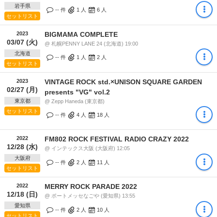
岩手県
-- 件
1
人
6
人
セットリスト
2023
BIGMAMA COMPLETE
03/07 (火)
@ 札幌PENNY LANE 24 (北海道) 19:00
北海道
-- 件
1
人
2
人
セットリスト
2023
VINTAGE ROCK std.×UNISON SQUARE GARDEN
02/27 (月)
presents "VG" vol.2
東京都
@ Zepp Haneda (東京都)
セットリスト
-- 件
4
人
18
人
2022
FM802 ROCK FESTIVAL RADIO CRAZY 2022
12/28 (水)
@ インテックス大阪 (大阪府) 12:05
大阪府
-- 件
2
人
11
人
セットリスト
2022
MERRY ROCK PARADE 2022
12/18 (日)
@ ポートメッセなごや (愛知県) 13:55
愛知県
-- 件
2
人
10
人
セットリスト