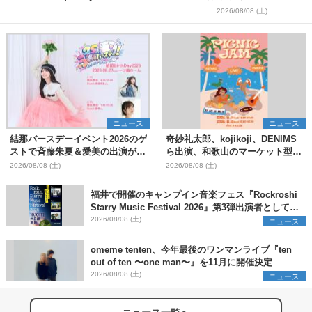
＞
2026/08/08 (土)
ニュース
ニュース
結那バースデーイベント2026のゲ
奇妙礼太郎、kojikoji、DENIMS
ストで斉藤朱夏＆愛美の出演が決
ら出演、和歌山のマーケット型野
定
外イベント『PICNIC JAM
2026/08/08 (土)
2026/08/08 (土)
2026』早割チケット発売開始
福井で開催のキャンプイン音楽フェス『Rockroshi
Starry Music Festival 2026』第3弾出演者として
SCOOBIE DO、かりゆし58、Reiを発表
2026/08/08 (土)
ニュース
omeme tenten、今年最後のワンマンライブ『ten
out of ten 〜one man〜』を11月に開催決定
2026/08/08 (土)
ニュース