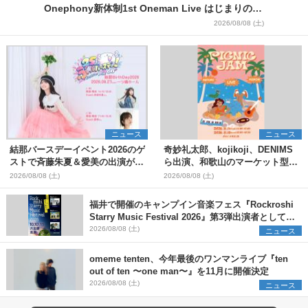
Onephony新体制1st Oneman Live はじまりの夏
＞
2026/08/08 (土)
ニュース
ニュース
結那バースデーイベント2026のゲ
奇妙礼太郎、kojikoji、DENIMS
ストで斉藤朱夏＆愛美の出演が決
ら出演、和歌山のマーケット型野
定
外イベント『PICNIC JAM
2026/08/08 (土)
2026/08/08 (土)
2026』早割チケット発売開始
福井で開催のキャンプイン音楽フェス『Rockroshi
Starry Music Festival 2026』第3弾出演者として
SCOOBIE DO、かりゆし58、Reiを発表
2026/08/08 (土)
ニュース
omeme tenten、今年最後のワンマンライブ『ten
out of ten 〜one man〜』を11月に開催決定
2026/08/08 (土)
ニュース