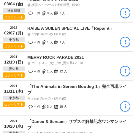
03/04 (金)
@ 横浜ベイホール (神奈川県) 19:00
神奈川県
-- 件
0
人
7
人
セットリスト
2022
RAISE A SUILEN SPECIAL LIVE「Repaint」
02/07 (月)
@ Zepp DiverCity (東京都)
東京都
-- 件
1
人
1
人
セットリスト
2021
MERRY ROCK PARADE 2021
12/19 (日)
@ ポートメッセなごや (愛知県) 20:10
愛知県
-- 件
1
人
12
人
セットリスト
2021
「The Animals in Screen Bootleg 1」完全再現ライ
11/11 (木)
ブ
東京都
@ Zepp DiverCity (東京都)
セットリスト
-- 件
3
人
19
人
2021
「Dance & Scream」サブスク解禁記念ワンマンライ
10/20 (水)
ブ