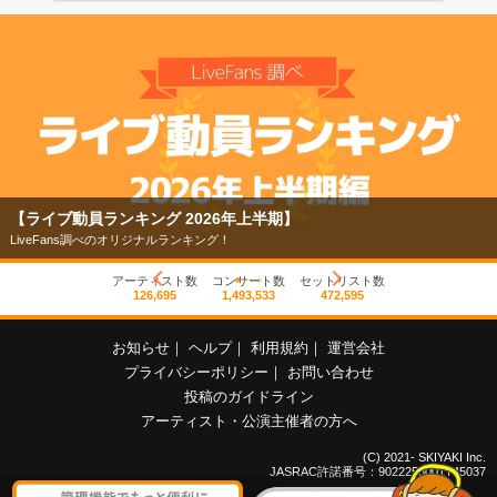
【ライブ動員ランキング 2026年上半期】
LiveFans調べのオリジナルランキング！
アーティスト数
コンサート数
セットリスト数
126,695
1,493,533
472,595
お知らせ
｜
ヘルプ
｜
利用規約
｜
運営会社
プライバシーポリシー
｜
お問い合わせ
投稿のガイドライン
アーティスト・公演主催者の方へ
(C) 2021- SKIYAKI Inc.
JASRAC許諾番号：9022255001Y45037