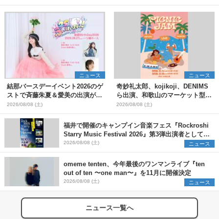
ニュース
ニュース
結那バースデーイベント2026のゲ
奇妙礼太郎、kojikoji、DENIMS
ストで斉藤朱夏＆愛美の出演が決
ら出演、和歌山のマーケット型野
定
外イベント『PICNIC JAM
2026/08/08 (土)
2026/08/08 (土)
2026』早割チケット発売開始
福井で開催のキャンプイン音楽フェス『Rockroshi
Starry Music Festival 2026』第3弾出演者として
SCOOBIE DO、かりゆし58、Reiを発表
2026/08/08 (土)
ニュース
omeme tenten、今年最後のワンマンライブ『ten
out of ten 〜one man〜』を11月に開催決定
2026/08/08 (土)
ニュース
ニュース一覧へ