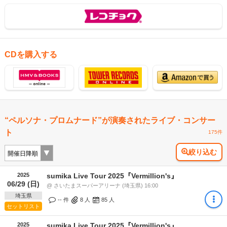
CDを購入する
“ペルソナ・プロムナード”が演奏されたライブ・コンサー
ト
175件
絞り込む
2025
sumika Live Tour 2025『Vermillion's』
06/29 (日)
@ さいたまスーパーアリーナ (埼玉県) 16:00
埼玉県
-- 件
8
人
85
人
セットリスト
2025
sumika Live Tour 2025『Vermillion's』