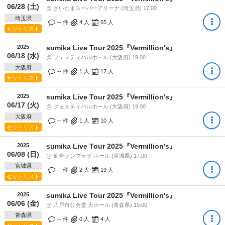
06/28 (土)
@ さいたまスーパーアリーナ (埼玉県) 17:00
埼玉県
-- 件
4
人
65
人
セットリスト
2025
sumika Live Tour 2025『Vermillion's』
06/18 (水)
@ フェスティバルホール (大阪府) 19:00
大阪府
-- 件
1
人
17
人
セットリスト
2025
sumika Live Tour 2025『Vermillion's』
06/17 (火)
@ フェスティバルホール (大阪府) 19:00
大阪府
-- 件
1
人
10
人
セットリスト
2025
sumika Live Tour 2025『Vermillion's』
06/08 (日)
@ 仙台サンプラザ ホール (宮城県) 17:00
宮城県
-- 件
2
人
19
人
セットリスト
2025
sumika Live Tour 2025『Vermillion's』
06/06 (金)
@ 八戸市公会堂 大ホール (青森県) 19:00
青森県
-- 件
0
人
4
人