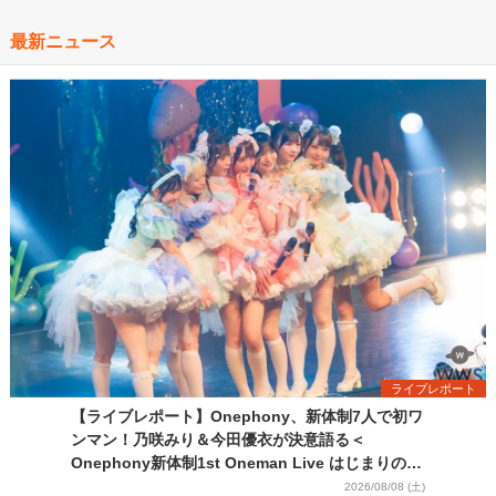
最新ニュース
ライブレポート
【ライブレポート】Onephony、新体制7人で初ワ
ンマン！乃咲みり＆今田優衣が決意語る＜
Onephony新体制1st Oneman Live はじまりの夏
＞
2026/08/08 (土)