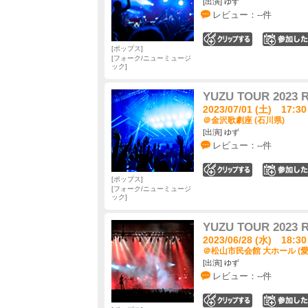
[出演] ゆず
レビュー：--件
0
ポップス
フォーク/ニューミュージ
ック
YUZU TOUR 202
2023/07/01 (土) 17:30
＠金沢歌劇座 (石川県)
[出演] ゆず
レビュー：--件
0
ポップス
フォーク/ニューミュージ
ック
YUZU TOUR 202
2023/06/28 (水) 18:30
＠松山市民会館 大ホール (愛
[出演] ゆず
レビュー：--件
0