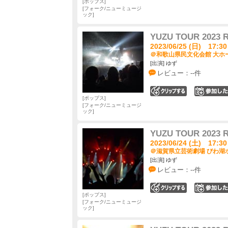
ポップス
フォーク/ニューミュージ
ック
YUZU TOUR 202
2023/06/25 (日) 17:30
＠和歌山県民文化会館 大ホー
[出演] ゆず
レビュー：--件
0
ポップス
フォーク/ニューミュージ
ック
YUZU TOUR 202
2023/06/24 (土) 17:30
＠滋賀県立芸術劇場 びわ湖ホ
[出演] ゆず
レビュー：--件
0
ポップス
フォーク/ニューミュージ
ック