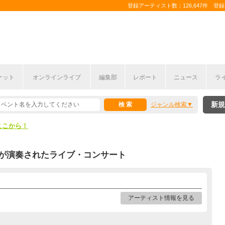
登録アーティスト数：126,647件 登録コ
ケット
オンラインライブ
編集部
レポート
ニュース
ラ
ここから！
新規
ジャンル検索
上半期編発表！
ここから！
上半期編発表！
が演奏されたライブ・コンサート
アーティスト情報を見る