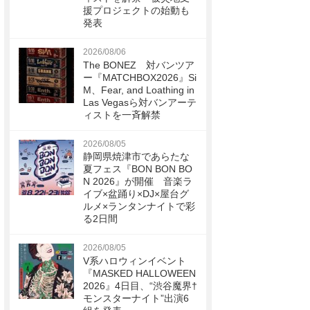
援プロジェクトの始動も
発表
2026/08/06
The BONEZ 対バンツア
ー『MATCHBOX2026』Si
M、Fear, and Loathing in
Las Vegasら対バンアーテ
ィストを一斉解禁
2026/08/05
静岡県焼津市であらたな
夏フェス『BON BON BO
N 2026』が開催 音楽ラ
イブ×盆踊り×DJ×屋台グ
ルメ×ランタンナイトで彩
る2日間
2026/08/05
V系ハロウィンイベント
『MASKED HALLOWEEN
2026』4日目、“渋谷魔界†
モンスターナイト”出演6