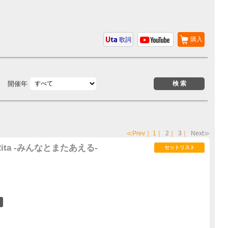
購入
歌詞
開催年
≪Prev
｜
1
｜
2
｜
3
｜
Next≫
3 Rita -みんなとまたあえる-
セットリスト
1