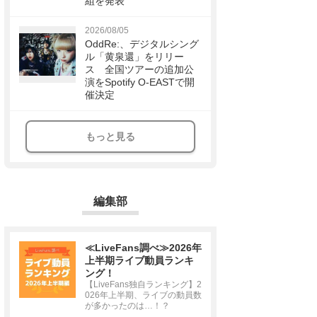
組を発表
2026/08/05
OddRe:、デジタルシング
ル「黄泉還」をリリー
ス 全国ツアーの追加公
演をSpotify O-EASTで開
催決定
もっと見る
編集部
≪LiveFans調べ≫2026年
上半期ライブ動員ランキ
ング！
【LiveFans独自ランキング】2
026年上半期、ライブの動員数
が多かったのは…！？