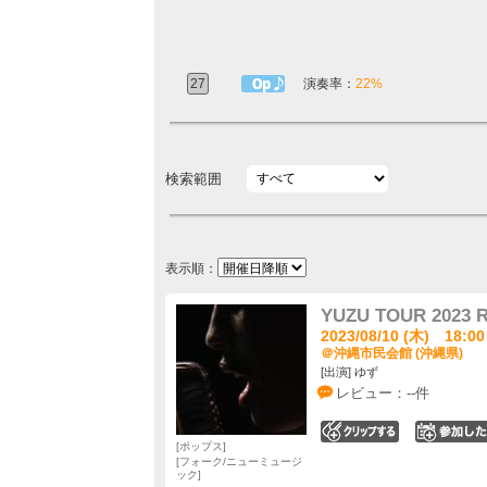
27
1曲目定番
演奏率：
22%
検索範囲
表示順：
YUZU TOUR 202
2023/08/10 (木) 18:00
＠沖縄市民会館 (沖縄県)
[出演] ゆず
レビュー：--件
0
ポップス
フォーク/ニューミュージ
ック