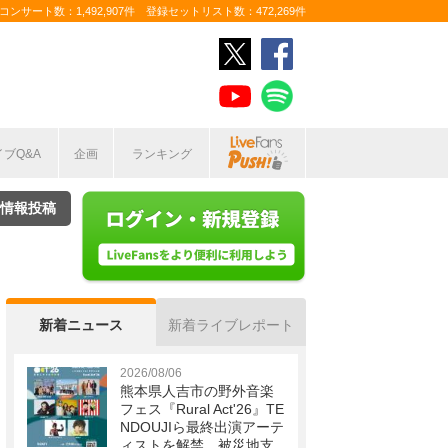
ンサート数：1,492,907件 登録セットリスト数：472,269件
イブQ&A
企画
ランキング
情報投稿
新着ニュース
新着ライブレポート
2026/08/06
熊本県人吉市の野外音楽
フェス『Rural Act'26』TE
NDOUJIら最終出演アーテ
ィストを解禁 被災地支