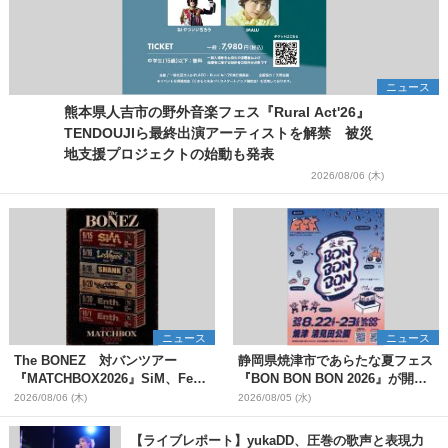
ニュース
熊本県人吉市の野外音楽フェス『Rural Act'26』
TENDOUJIら最終出演アーティストを解禁 被災
地支援プロジェクトの始動も発表
2026/08/06 (木)
ニュース
ニュース
The BONEZ 対バンツアー
静岡県焼津市であらたな夏フェス
『MATCHBOX2026』SiM、Fear,
『BON BON BON 2026』が開
and Loathing in Las Vegasら対
催 音楽ライブ×盆踊り×DJ×屋台
2026/08/06 (木)
2026/08/05 (水)
バンアーティストを一斉解禁
グルメ×ランタンナイトで彩る2日
間
【ライブレポート】yukaDD、圧巻の歌声と表現力