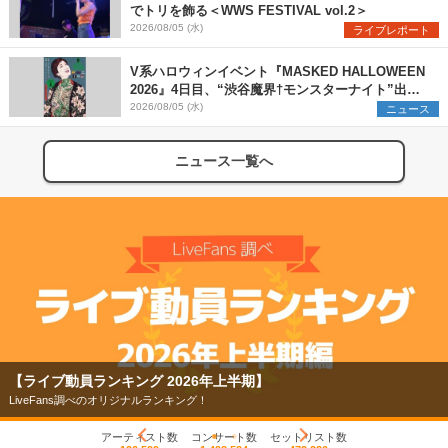
でトリを飾る＜WWS FESTIVAL vol.2＞
2026/08/05 (水)
ライブレポート
V系ハロウィンイベント『MASKED HALLOWEEN
2026』4日目、“渋谷魔界†モンスターナイト”出演6
組を発表
2026/08/05 (水)
ニュース
ニュース一覧へ
【ライブ動員ランキング 2026年上半期】
LiveFans調べのオリジナルランキング！
アーティスト数
コンサート数
セットリスト数