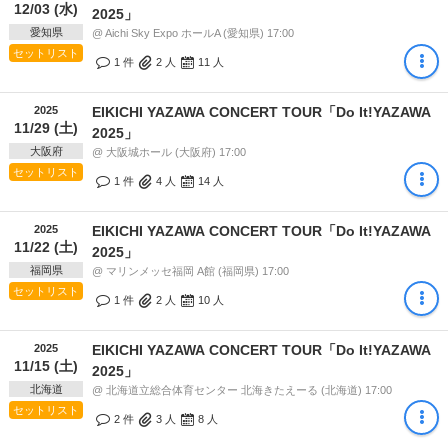
12/03 (水)
2025」
愛知県
@ Aichi Sky Expo ホールA (愛知県) 17:00
セットリスト
1 件
2
人
11
人
2025
EIKICHI YAZAWA CONCERT TOUR「Do It!YAZAWA
11/29 (土)
2025」
大阪府
@ 大阪城ホール (大阪府) 17:00
セットリスト
1 件
4
人
14
人
2025
EIKICHI YAZAWA CONCERT TOUR「Do It!YAZAWA
11/22 (土)
2025」
福岡県
@ マリンメッセ福岡 A館 (福岡県) 17:00
セットリスト
1 件
2
人
10
人
2025
EIKICHI YAZAWA CONCERT TOUR「Do It!YAZAWA
11/15 (土)
2025」
北海道
@ 北海道立総合体育センター 北海きたえーる (北海道) 17:00
セットリスト
2 件
3
人
8
人