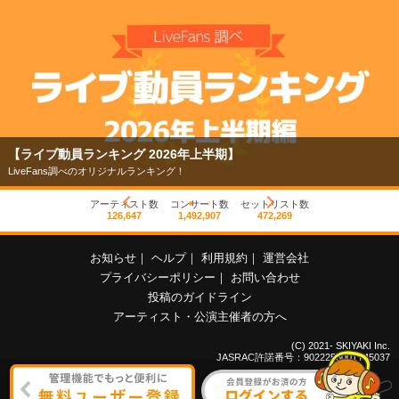
【ライブ動員ランキング 2026年上半期】
LiveFans調べのオリジナルランキング！
アーティスト数
コンサート数
セットリスト数
126,647
1,492,907
472,269
お知らせ
｜
ヘルプ
｜
利用規約
｜
運営会社
プライバシーポリシー
｜
お問い合わせ
投稿のガイドライン
アーティスト・公演主催者の方へ
(C) 2021- SKIYAKI Inc.
JASRAC許諾番号：9022255001Y45037