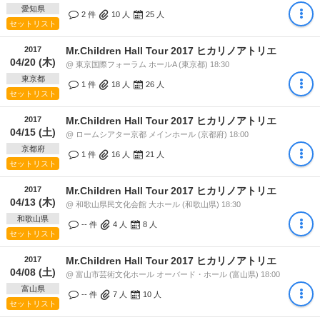
愛知県
2 件
10
人
25
人
セットリスト
2017
Mr.Children Hall Tour 2017 ヒカリノアトリエ
04/20 (木)
@ 東京国際フォーラム ホールA (東京都) 18:30
東京都
1 件
18
人
26
人
セットリスト
2017
Mr.Children Hall Tour 2017 ヒカリノアトリエ
04/15 (土)
@ ロームシアター京都 メインホール (京都府) 18:00
京都府
1 件
16
人
21
人
セットリスト
2017
Mr.Children Hall Tour 2017 ヒカリノアトリエ
04/13 (木)
@ 和歌山県民文化会館 大ホール (和歌山県) 18:30
和歌山県
-- 件
4
人
8
人
セットリスト
2017
Mr.Children Hall Tour 2017 ヒカリノアトリエ
04/08 (土)
@ 富山市芸術文化ホール オーバード・ホール (富山県) 18:00
富山県
-- 件
7
人
10
人
セットリスト