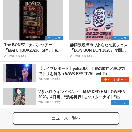
ニュース
ニュース
The BONEZ 対バンツアー
静岡県焼津市であらたな夏フェス
『MATCHBOX2026』SiM、Fear,
『BON BON BON 2026』が開
and Loathing in Las Vegasら対
催 音楽ライブ×盆踊り×DJ×屋台
2026/08/06 (木)
2026/08/05 (水)
バンアーティストを一斉解禁
グルメ×ランタンナイトで彩る2日
間
【ライブレポート】yukaDD、圧巻の歌声と表現力
でトリを飾る＜WWS FESTIVAL vol.2＞
2026/08/05 (水)
ライブレポート
V系ハロウィンイベント『MASKED HALLOWEEN
2026』4日目、“渋谷魔界†モンスターナイト”出演6
組を発表
2026/08/05 (水)
ニュース
ニュース一覧へ