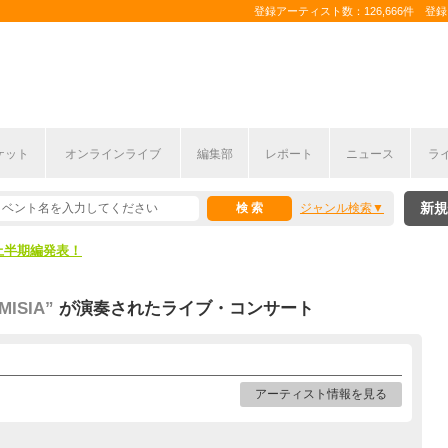
登録アーティスト数：126,666件 登録コ
ケット
オンラインライブ
編集部
レポート
ニュース
ラ
新規
ジャンル検索
ここから！
上半期編発表！
ここから！
MISIA”
が演奏されたライブ・コンサート
上半期編発表！
アーティスト情報を見る