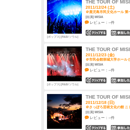
THE TOUR OF MIS
2011/12/24 (土)
＠鹿児島市民文化ホール 第一
[出演] MISIA
レビュー：--件
0
ポップス
R&B/ソウル
THE TOUR OF MIS
2011/12/23 (金)
＠市民会館崇城大学ホール (
[出演] MISIA
レビュー：--件
0
ポップス
R&B/ソウル
THE TOUR OF MIS
2011/12/18 (日)
＠さっぽろ芸術文化の館 ニト
[出演] MISIA
レビュー：--件
0