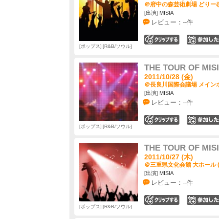
＠府中の森芸術劇場 どりーむ
[出演] MISIA
レビュー：--件
0
ポップス
R&B/ソウル
THE TOUR OF MIS
2011/10/28 (金)
＠長良川国際会議場 メインホ
[出演] MISIA
レビュー：--件
0
ポップス
R&B/ソウル
THE TOUR OF MIS
2011/10/27 (木)
＠三重県文化会館 大ホール 
[出演] MISIA
レビュー：--件
0
ポップス
R&B/ソウル