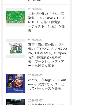
2026/08/07
長野で開催の『りんご音
楽祭2026』Olive Oil、TE
NDOUJIら第11弾出演ア
ーティスト（16組）を発
表
2026/08/07
東京「海の森公園」で開
催の『TOKYO ISLAND 20
26』BIGMAMA、flumpool
ら第3弾出演者7組を発
表 ワークショップ・ア
ート出展者を募集
2026/08/07
chef’s、『utage 2026 aut
umn』の対バンゲストと
してパーカーズを発表
2026/08/07