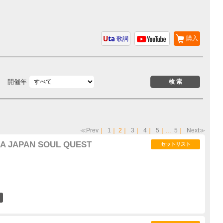
購入
歌詞
開催年
≪Prev
｜
1
｜
2
｜
3
｜
4
｜
5
｜…
5
｜
Next≫
IA JAPAN SOUL QUEST
セットリスト
1