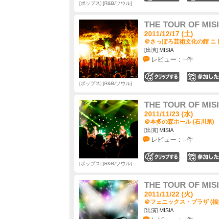
ポップス
R&B/ソウル
THE TOUR OF MIS
2011/12/17 (土)
＠さっぽろ芸術文化の館 ニト
[出演] MISIA
レビュー：--件
0
ポップス
R&B/ソウル
THE TOUR OF MIS
2011/11/23 (水)
＠本多の森ホール (石川県)
[出演] MISIA
レビュー：--件
0
ポップス
R&B/ソウル
THE TOUR OF MIS
2011/11/22 (火)
＠フェニックス・プラザ (福
[出演] MISIA