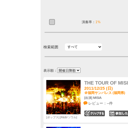
演奏率：
1%
検索範囲
表示順：
THE TOUR OF MIS
2011/12/25 (日)
＠福岡サンパレス (福岡県)
[出演] MISIA
レビュー：--件
0
ポップス
R&B/ソウル