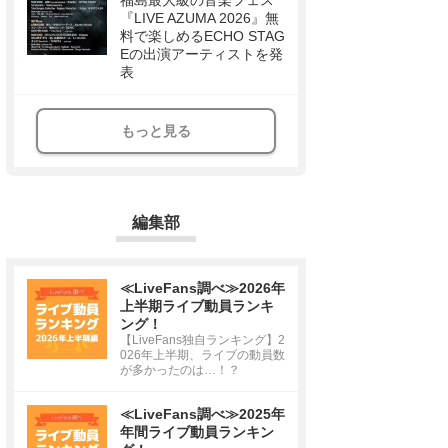
福島最大級の音楽フェス
『LIVE AZUMA 2026』無
料で楽しめるECHO STAG
Eの出演アーティストを発
表
もっと見る
編集部
≪LiveFans調べ≫2026年
上半期ライブ動員ランキ
ング！
【LiveFans独自ランキング】2
026年上半期、ライブの動員数
が多かったのは…！？
≪LiveFans調べ≫2025年
年間ライブ動員ランキン