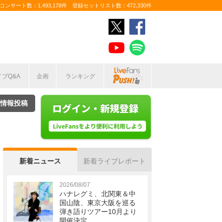
ンサート数：1,493,178件 登録セットリスト数：472,330件
イブQ&A
企画
ランキング
情報投稿
新着ニュース
新着ライブレポート
2026/08/07
ハナレグミ、北関東＆中
国山陰、東京大阪を巡る
弾き語りツアー10月より
開催決定