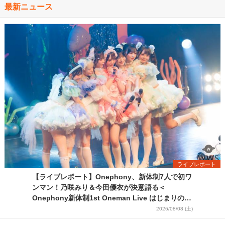
最新ニュース
ライブレポート
【ライブレポート】Onephony、新体制7人で初ワ
ンマン！乃咲みり＆今田優衣が決意語る＜
Onephony新体制1st Oneman Live はじまりの夏
＞
2026/08/08 (土)