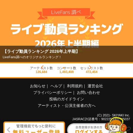
【ライブ動員ランキング 2026年上半期】
LiveFans調べのオリジナルランキング！
アーティスト数
コンサート数
セットリスト数
126,684
1,493,408
472,454
お知らせ
｜
ヘルプ
｜
利用規約
｜
運営会社
プライバシーポリシー
｜
お問い合わせ
投稿のガイドライン
アーティスト・公演主催者の方へ
(C) 2021- SKIYAKI Inc.
JASRAC許諾番号：9022255001Y45037