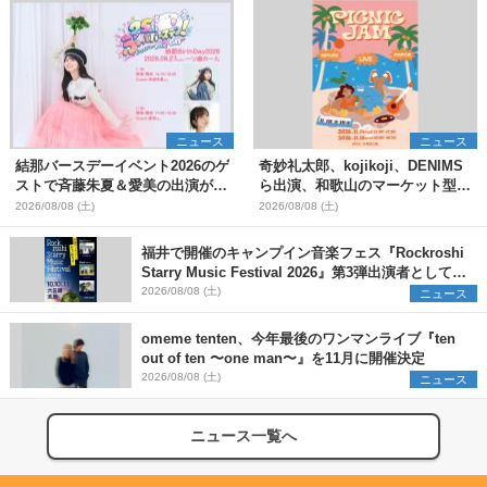
ニュース
ニュース
結那バースデーイベント2026のゲ
奇妙礼太郎、kojikoji、DENIMS
ストで斉藤朱夏＆愛美の出演が決
ら出演、和歌山のマーケット型野
定
外イベント『PICNIC JAM
2026/08/08 (土)
2026/08/08 (土)
2026』早割チケット発売開始
福井で開催のキャンプイン音楽フェス『Rockroshi
Starry Music Festival 2026』第3弾出演者として
SCOOBIE DO、かりゆし58、Reiを発表
2026/08/08 (土)
ニュース
omeme tenten、今年最後のワンマンライブ『ten
out of ten 〜one man〜』を11月に開催決定
2026/08/08 (土)
ニュース
ニュース一覧へ