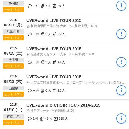
静岡県
-- 件
7
人
20
人
セットリスト
2015
UVERworld LIVE TOUR 2015
08/17 (月)
@ 和歌山県民文化会館 大ホール (和歌山県) 18:30
和歌山県
-- 件
5
人
25
人
セットリスト
2015
UVERworld LIVE TOUR 2015
08/15 (土)
@ 姫路市文化センター 大ホール (兵庫県) 18:00
兵庫県
-- 件
9
人
16
人
セットリスト
2015
UVERworld LIVE TOUR 2015
08/13 (木)
@ 山梨県立県民文化ホール コラニー文化ホール 大ホール (山梨県) 18:30
山梨県
-- 件
6
人
22
人
セットリスト
2015
UVERworld Ø CHOIR TOUR 2014-2015
01/10 (土)
@ 横浜アリーナ (神奈川県) 18:00
神奈川県
1 件
41
人
110
人
セットリスト