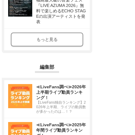
福島最大級の音楽フェス
『LIVE AZUMA 2026』無
料で楽しめるECHO STAG
Eの出演アーティストを発
表
もっと見る
編集部
≪LiveFans調べ≫2026年
上半期ライブ動員ランキ
ング！
【LiveFans独自ランキング】2
026年上半期、ライブの動員数
が多かったのは…！？
≪LiveFans調べ≫2025年
年間ライブ動員ランキン