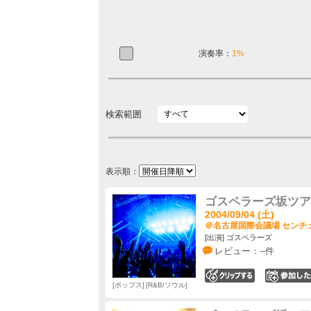
演奏率：
1%
検索範囲
表示順：
ゴスペラーズ坂ツアー2
2004/09/04 (土)
＠名古屋国際会議場 センチュ
[出演] ゴスペラーズ
レビュー：--件
0
ポップス
R&B/ソウル