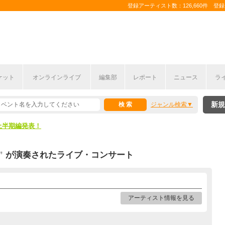
登録アーティスト数：126,660件 登録コ
ケット
オンラインライブ
編集部
レポート
ニュース
ラ
新規
ジャンル検索
ここから！
上半期編発表！
ここから！
”
が演奏されたライブ・コンサート
上半期編発表！
アーティスト情報を見る