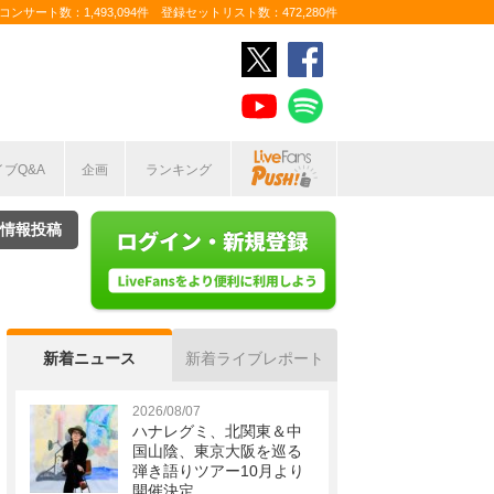
ンサート数：1,493,094件 登録セットリスト数：472,280件
イブQ&A
企画
ランキング
情報投稿
新着ニュース
新着ライブレポート
2026/08/07
ハナレグミ、北関東＆中
国山陰、東京大阪を巡る
弾き語りツアー10月より
開催決定