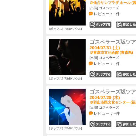
＠仙台サンプラザ ホール (宮
[出演] ゴスペラーズ
レビュー：--件
0
ポップス
R&B/ソウル
ゴスペラーズ坂ツアー2
2004/07/31 (土)
＠青森市文化会館 (青森県)
[出演] ゴスペラーズ
レビュー：--件
0
ポップス
R&B/ソウル
ゴスペラーズ坂ツアー2
2004/07/29 (木)
＠郡山市民文化センター (福
[出演] ゴスペラーズ
レビュー：--件
0
ポップス
R&B/ソウル