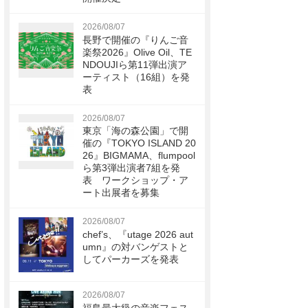
2026/08/07
長野で開催の『りんご音
楽祭2026』Olive Oil、TE
NDOUJIら第11弾出演ア
ーティスト（16組）を発
表
2026/08/07
東京「海の森公園」で開
催の『TOKYO ISLAND 20
26』BIGMAMA、flumpool
ら第3弾出演者7組を発
表 ワークショップ・ア
ート出展者を募集
2026/08/07
chef’s、『utage 2026 aut
umn』の対バンゲストと
してパーカーズを発表
2026/08/07