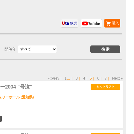
購入
歌詞
開催年
≪Prev
｜
1
…｜
3
｜
4
｜
5
｜
6
｜
7
｜
Next≫
004 "号泣"
セットリスト
リーホール (愛知県)
1