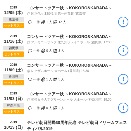
2019
コンサートツアー秋 ～KOKORO&KARADA～
12/05 (木)
@ 国立代々木競技場 第一体育館 (東京都)
東京都
-- 件
1
人
12
人
セットリスト
2019
コンサートツアー秋 ～KOKORO&KARADA～
11/16 (土)
@ アルモニーサンク 北九州ソレイユホール (福岡県) 17:30
福岡県
-- 件
0
人
3
人
セットリスト
2019
コンサートツアー秋 ～KOKORO&KARADA～
11/09 (土)
@ レクザムホール 大ホール (香川県) 18:30
香川県
-- 件
1
人
3
人
セットリスト
2019
コンサートツアー秋 ～KOKORO&KARADA～
11/03 (日)
@ 相模女子大学グリーンホール 大ホール (神奈川県) 18:30
神奈川県
-- 件
0
人
2
人
セットリスト
2019
テレビ朝日開局60周年記念 テレビ朝日ドリームフェス
10/13 (日)
ティバル2019