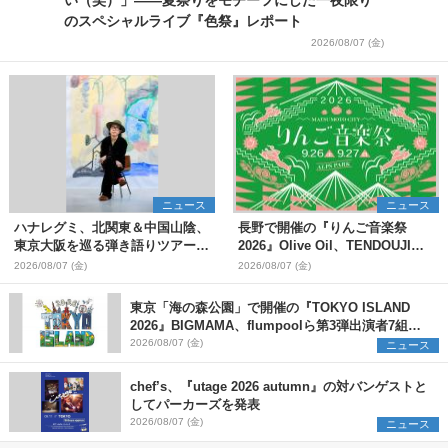
い（笑）」――夏祭りをモチーフにした一夜限り
のスペシャルライブ『色祭』レポート
2026/08/07 (金)
ニュース
ニュース
ハナレグミ、北関東＆中国山陰、
長野で開催の『りんご音楽祭
東京大阪を巡る弾き語りツアー10
2026』Olive Oil、TENDOUJIら
月より開催決定
第11弾出演アーティスト（16組）
2026/08/07 (金)
2026/08/07 (金)
を発表
東京「海の森公園」で開催の『TOKYO ISLAND
2026』BIGMAMA、flumpoolら第3弾出演者7組を
発表 ワークショップ・アート出展者を募集
2026/08/07 (金)
ニュース
chef’s、『utage 2026 autumn』の対バンゲストと
してパーカーズを発表
2026/08/07 (金)
ニュース