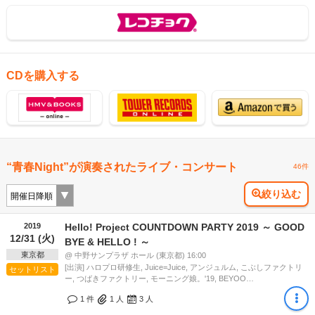
CDを購入する
“青春Night”が演奏されたライブ・コンサート
46件
絞り込む
2019
Hello! Project COUNTDOWN PARTY 2019 ～ GOOD
12/31 (火)
BYE & HELLO ! ～
東京都
@ 中野サンプラザ ホール (東京都) 16:00
[出演] ハロプロ研修生, Juice=Juice, アンジュルム, こぶしファクトリ
セットリスト
ー, つばきファクトリー, モーニング娘。'19, BEYOO…
1 件
1
人
3
人