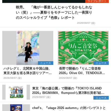
ライブレポート
映秀。 「俺が一番楽しんじゃってるかもしれな
い（笑）」――夏祭りをモチーフにした一夜限り
のスペシャルライブ『色祭』レポート
2026/08/07 (金)
ニュース
ニュース
ハナレグミ、北関東＆中国山陰、
長野で開催の『りんご音楽祭
東京大阪を巡る弾き語りツアー10
2026』Olive Oil、TENDOUJIら
月より開催決定
第11弾出演アーティスト（16組）
2026/08/07 (金)
2026/08/07 (金)
を発表
東京「海の森公園」で開催の『TOKYO ISLAND
2026』BIGMAMA、flumpoolら第3弾出演者7組を
発表 ワークショップ・アート出展者を募集
2026/08/07 (金)
ニュース
chef’s、『utage 2026 autumn』の対バンゲストと