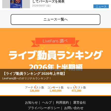
してパーカーズを発表
2026/08/07 (金)
ニュース
ニュース一覧へ
【ライブ動員ランキング 2026年上半期】
LiveFans調べのオリジナルランキング！
アーティスト数
コンサート数
セットリスト数
126,660
1,493,094
472,280
お知らせ
｜
ヘルプ
｜
利用規約
｜
運営会社
プライバシーポリシー
｜
お問い合わせ