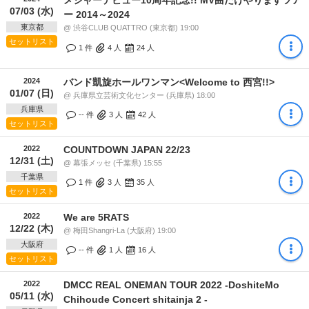
07/03 (水)
ー 2014～2024
東京都
@ 渋谷CLUB QUATTRO (東京都) 19:00
セットリスト
1 件
4
人
24
人
2024
バンド凱旋ホールワンマン<Welcome to 西宮!!>
01/07 (日)
@ 兵庫県立芸術文化センター (兵庫県) 18:00
兵庫県
-- 件
3
人
42
人
セットリスト
2022
COUNTDOWN JAPAN 22/23
12/31 (土)
@ 幕張メッセ (千葉県) 15:55
千葉県
1 件
3
人
35
人
セットリスト
2022
We are 5RATS
12/22 (木)
@ 梅田Shangri-La (大阪府) 19:00
大阪府
-- 件
1
人
16
人
セットリスト
2022
DMCC REAL ONEMAN TOUR 2022 -DoshiteMo
05/11 (水)
Chihoude Concert shitainja 2 -