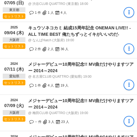
07/05 (日)
@ 渋谷CLUB QUATTRO (東京都) 18:00
東京都
1 件
1
人
4
人
セットリスト
2025
キュウソネコカミ 結成15周年記念 ONEMAN LIVE!! -
09/04 (木)
ALL TIME BEST 俺たちずっとイキがいいのだ-
大阪府
@ なんばHatch (大阪府) 19:00
セットリスト
2 件
2
人
36
人
2024
メジャーデビュー10周年記念!! MV曲だけやりますツア
07/11 (木)
ー 2014～2024
愛知県
@ 名古屋CLUB QUATTRO (愛知県) 19:00
セットリスト
1 件
4
人
19
人
2024
メジャーデビュー10周年記念!! MV曲だけやりますツア
07/09 (火)
ー 2014～2024
大阪府
@ 梅田CLUB QUATTRO (大阪府) 19:00
セットリスト
-- 件
3
人
23
人
2024
メジャーデビュー10周年記念!! MV曲だけやりますツア