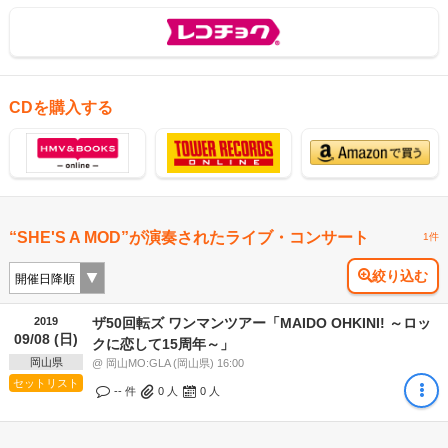
CDを購入する
“SHE'S A MOD”が演奏されたライブ・コンサート
1件
絞り込む
2019
ザ50回転ズ ワンマンツアー「MAIDO OHKINI! ～ロッ
09/08 (日)
クに恋して15周年～」
岡山県
@ 岡山MO:GLA (岡山県) 16:00
セットリスト
-- 件
0
人
0
人