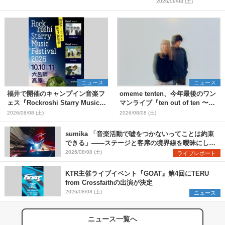
2026/08/08 (土)
ニュース
ニュース
福井で開催のキャンプイン音楽フ
omeme tenten、今年最後のワン
ェス『Rockroshi Starry Music
マンライブ『ten out of ten 〜
Festival 2026』第3弾出演者とし
one man〜』を11月に開催決定
2026/08/08 (土)
2026/08/08 (土)
てSCOOBIE DO、かりゆし58、
Reiを発表
sumika 「音楽活動で嘘をつかないってことは約束
できる」――ステージと客席の境界線を曖昧にし
た、ツアーファイナル武道館公演レポート
2026/08/08 (土)
ライブレポート
KTR主催ライブイベント『GOAT』第4回にTERU
from Crossfaithの出演が決定
2026/08/08 (土)
ニュース
ニュース一覧へ