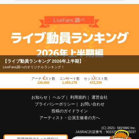
【ライブ動員ランキング 2026年上半期】
LiveFans調べのオリジナルランキング！
アーティスト数
コンサート数
セットリスト数
126,666
1,493,178
472,330
お知らせ
｜
ヘルプ
｜
利用規約
｜
運営会社
プライバシーポリシー
｜
お問い合わせ
投稿のガイドライン
アーティスト・公演主催者の方へ
(C) 2021- SKIYAKI Inc.
JASRAC許諾番号：9022255001Y45037