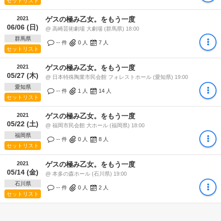
セットリスト
2021
ゲスの極み乙女。をもう一度
06/06 (日)
@ 高崎芸術劇場 大劇場 (群馬県) 18:00
群馬県
-- 件
0
人
7
人
セットリスト
2021
ゲスの極み乙女。をもう一度
05/27 (木)
@ 日本特殊陶業市民会館 フォレストホール (愛知県) 19:00
愛知県
-- 件
1
人
14
人
セットリスト
2021
ゲスの極み乙女。をもう一度
05/22 (土)
@ 福岡市民会館 大ホール (福岡県) 18:00
福岡県
-- 件
0
人
8
人
セットリスト
2021
ゲスの極み乙女。をもう一度
05/14 (金)
@ 本多の森ホール (石川県) 19:00
石川県
-- 件
0
人
2
人
セットリスト