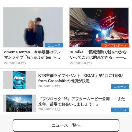
ニュース
ライブレポート
omeme tenten、今年最後のワン
sumika 「音楽活動で嘘をつかな
マンライブ『ten out of ten 〜
いってことは約束できる」――ス
one man〜』を11月に開催決定
テージと客席の境界線を曖昧にし
2026/08/08 (土)
2026/08/08 (土)
た、ツアーファイナル武道館公演
レポート
KTR主催ライブイベント『GOAT』第4回にTERU
from Crossfaithの出演が決定
2026/08/08 (土)
ニュース
『フジロック '26』アフタームービー公開 「また
来年、苗場でお会いしましょう！」
2026/08/08 (土)
ニュース
ニュース一覧へ